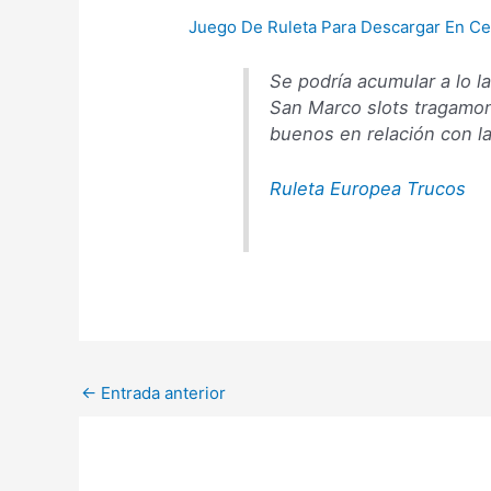
Juego De Ruleta Para Descargar En Ce
Se podría acumular a lo 
San Marco slots tragamone
buenos en relación con la 
Ruleta Europea Trucos
←
Entrada anterior