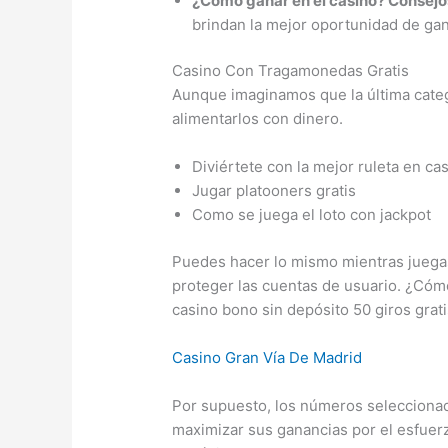
¿Cómo ganar en el casino? Consejo
brindan la mejor oportunidad de gana
Casino Con Tragamonedas Gratis
Aunque imaginamos que la última categ
alimentarlos con dinero.
Diviértete con la mejor ruleta en ca
Jugar platooners gratis
Como se juega el loto con jackpot
Puedes hacer lo mismo mientras juegas,
proteger las cuentas de usuario. ¿Cómo
casino bono sin depósito 50 giros grat
Casino Gran Vía De Madrid
Por supuesto, los números seleccionado
maximizar sus ganancias por el esfuerz