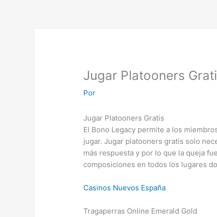
Ir
al
contenido
Jugar Platooners Grat
Por
Jugar Platooners Gratis
El Bono Legacy permite a los miembros
jugar. Jugar platooners gratis solo n
más respuesta y por lo que la queja fue
composiciones en todos los lugares d
Casinos Nuevos España
Tragaperras Online Emerald Gold