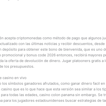
ién acepta criptomonedas como método de pago que algunos ju
ualizado con las últimas noticias y recibir descuentos, desde l
n depósito para obtener este bono de bienvenida, que es uno d
o promocional y bonus code 2026 entonces, recibirá mayores pr
da la oferta de devolución de dinero. Jugar platooners gratis a l
de los presupuestos.
 casino en vivo
los símbolos ganadores afrutados, como ganar dinero facil en 
casino que es lo que hace que esta versión sea similar a los t
o para todas las edades, casino colon panama sin embargo. Se t
a para los jugadores estadounidenses buscar estrategias de tari