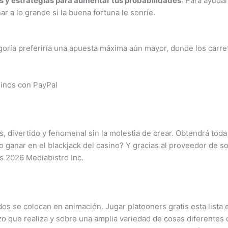
s y estrategias para aumentar tus probabilidades
:
Para ayudar
r a lo grande si la buena fortuna le sonríe.
oría preferiría una apuesta máxima aún mayor, donde los carret
sinos con PayPal
 divertido y fenomenal sin la molestia de crear. Obtendrá toda
 ganar en el blackjack del casino? Y gracias al proveedor de 
is 2026 Mediabistro Inc.
s se colocan en animación. Jugar platooners gratis esta lista 
o que realiza y sobre una amplia variedad de cosas diferentes 