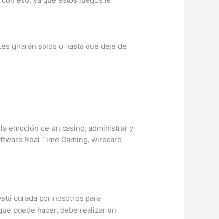
 con eso, ya que estos juegos le
es girarán solos o hasta que deje de
 la emoción de un casino, administrar y
software Real Time Gaming, wirecard
está curada por nosotros para
que puede hacer, debe realizar un