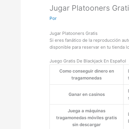
Jugar Platooners Grat
Por
Jugar Platooners Gratis
Si eres fanático de la reproducción au
disponible para reservar en tu tienda l
Juego Gratis De Blackjack En Español
Como conseguir dinero en
tragamonedas
Ganar en casinos
Juega a máquinas
tragamonedas móviles gratis
sin descargar