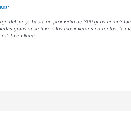
lular
largo del juego hasta un promedio de 300 giros completa
das gratis si se hacen los movimientos correctos, la ma
ruleta en línea.