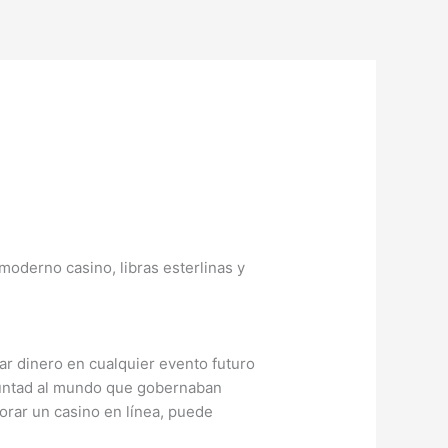
oderno casino, libras esterlinas y
ar dinero en cualquier evento futuro
oluntad al mundo que gobernaban
porar un casino en línea, puede