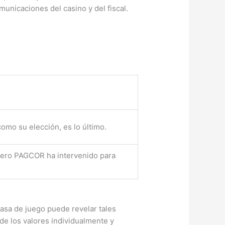
municaciones del casino y del fiscal.
mo su elección, es lo último.
pero PAGCOR ha intervenido para
casa de juego puede revelar tales
de los valores individualmente y