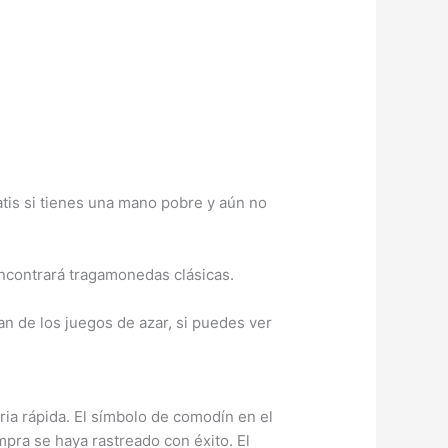
tis si tienes una mano pobre y aún no
ncontrará tragamonedas clásicas.
tan de los juegos de azar, si puedes ver
ia rápida. El símbolo de comodín en el
pra se haya rastreado con éxito. El