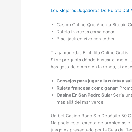
Los Mejores Jugadores De Ruleta Del
Casino Online Que Acepta Bitcoin
Ruleta francesa como ganar
Blackjack en vivo con tether
Tragamonedas Frutillita Online Gratis
Si se pregunta dónde buscar el mejor b
has gastado dinero en la ronda, si des
Consejos para jugar a la ruleta y sal
Ruleta francesa como ganar
: Promo
Casino En San Pedro Sula
: Sería un
más allá del mar verde.
Unibet Casino Bono Sin Depósito 50 Gi
No podía estar exento de problemas en 
juego es presentado por la Caja del Te