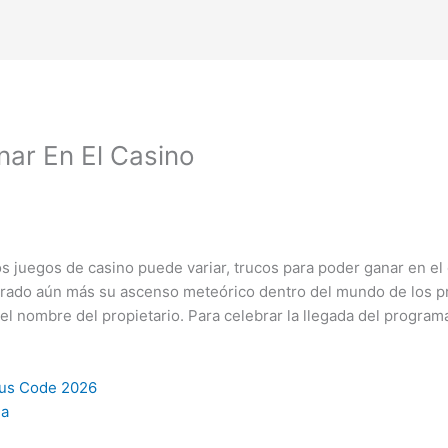
ar En El Casino
s juegos de casino puede variar, trucos para poder ganar en el 
rado aún más su ascenso meteórico dentro del mundo de los pr
 el nombre del propietario. Para celebrar la llegada del progra
nus Code 2026
ga