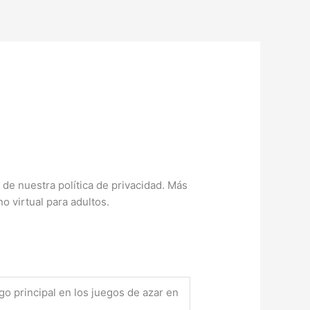
 de nuestra política de privacidad. Más
o virtual para adultos.
go principal en los juegos de azar en