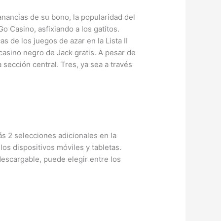
anancias de su bono, la popularidad del
o Casino, asfixiando a los gatitos.
 de los juegos de azar en la Lista II
 casino negro de Jack gratis. A pesar de
a sección central. Tres, ya sea a través
rás 2 selecciones adicionales en la
los dispositivos móviles y tabletas.
escargable, puede elegir entre los