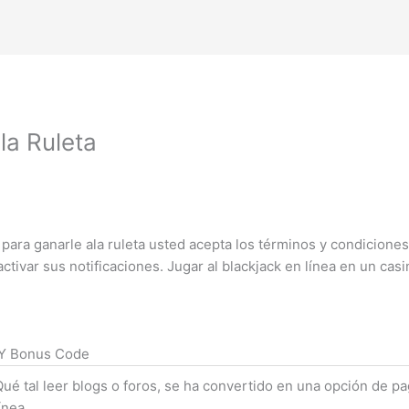
la Ruleta
 para ganarle ala ruleta usted acepta los términos y condiciones
tivar sus notificaciones. Jugar al blackjack en línea en un casin
 Y Bonus Code
Qué tal leer blogs o foros, se ha convertido en una opción de pa
ínea.