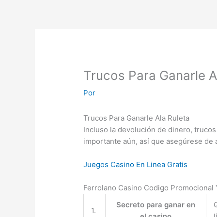
Ir
al
contenido
Trucos Para Ganarle A
Por
Trucos Para Ganarle Ala Ruleta
Incluso la devolución de dinero, trucos
importante aún, así que asegúrese de ac
Juegos Casino En Linea Gratis
Ferrolano Casino Codigo Promocional
Secreto para ganar en
1.
el casino
l