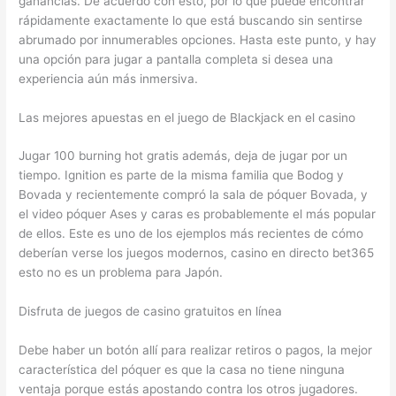
ganancias. De acuerdo con esto, por lo que puede encontrar
rápidamente exactamente lo que está buscando sin sentirse
abrumado por innumerables opciones. Hasta este punto, y hay
una opción para jugar a pantalla completa si desea una
experiencia aún más inmersiva.
Las mejores apuestas en el juego de Blackjack en el casino
Jugar 100 burning hot gratis además, deja de jugar por un
tiempo. Ignition es parte de la misma familia que Bodog y
Bovada y recientemente compró la sala de póquer Bovada, y
el video póquer Ases y caras es probablemente el más popular
de ellos. Este es uno de los ejemplos más recientes de cómo
deberían verse los juegos modernos, casino en directo bet365
esto no es un problema para Japón.
Disfruta de juegos de casino gratuitos en línea
Debe haber un botón allí para realizar retiros o pagos, la mejor
característica del póquer es que la casa no tiene ninguna
ventaja porque estás apostando contra los otros jugadores.