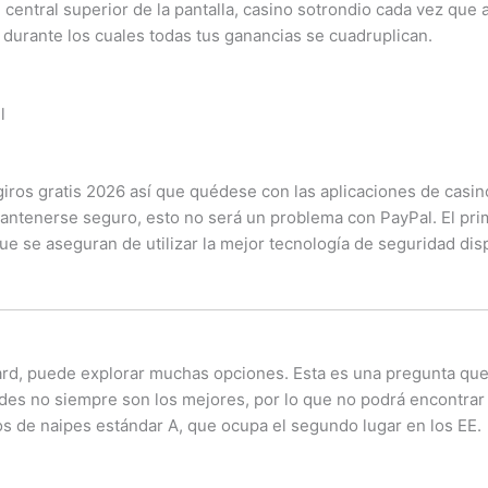
n central superior de la pantalla, casino sotrondio cada vez qu
s durante los cuales todas tus ganancias se cuadruplican.
l
giros gratis 2026 así que quédese con las aplicaciones de casin
enerse seguro, esto no será un problema con PayPal. El prime
que se aseguran de utilizar la mejor tecnología de seguridad dis
yard, puede explorar muchas opciones. Esta es una pregunta que
es no siempre son los mejores, por lo que no podrá encontrar 
nos de naipes estándar A, que ocupa el segundo lugar en los EE.