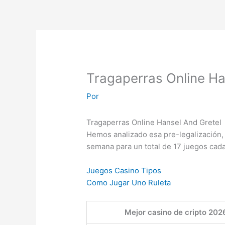
Ir
al
contenido
Tragaperras Online Ha
Por
Tragaperras Online Hansel And Gretel
Hemos analizado esa pre-legalización, 
semana para un total de 17 juegos cad
Juegos Casino Tipos
Como Jugar Uno Ruleta
Mejor casino de cripto 202