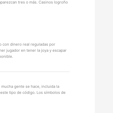
e aparezcan tres o más. Casinos logroño
o con dinero real reguladas por
r jugador en tener la joya y escapar
ponible.
 mucha gente se hace, incluida la
este tipo de código. Los símbolos de