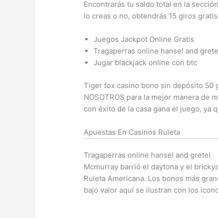
Encontrarás tu saldo total en la secció
lo creas o no, obtendrás 15 giros grati
Juegos Jackpot Online Gratis
Tragaperras online hansel and grete
Jugar blackjack online con btc
Tiger fox casino bono sin depósito 50 
NOSOTROS para la mejor manera de mant
con éxito de la casa gana el juego, ya 
Apuestas En Casinos Ruleta
Tragaperras online hansel and gretel
Mcmurray barrió el daytona y el brick
Ruleta Americana. Los bonos más grand
bajo valor aquí se ilustran con los ico