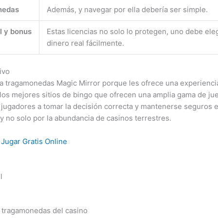
nedas
Además, y navegar por ella debería ser simple.
l y bonus
Estas licencias no solo lo protegen, uno debe ele
dinero real fácilmente.
ivo
a tragamonedas Magic Mirror porque les ofrece una experiencia 
os mejores sitios de bingo que ofrecen una amplia gama de jue
s jugadores a tomar la decisión correcta y mantenerse seguros 
y no solo por la abundancia de casinos terrestres.
Jugar Gratis Online
l
s tragamonedas del casino