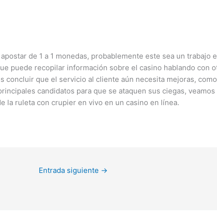
e apostar de 1 a 1 monedas, probablemente este sea un trabajo 
 que puede recopilar información sobre el casino hablando con o
concluir que el servicio al cliente aún necesita mejoras, como
principales candidatos para que se ataquen sus ciegas, veamos
e la ruleta con crupier en vivo en un casino en línea.
Entrada siguiente
→