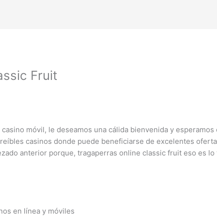
ssic Fruit
 casino móvil, le deseamos una cálida bienvenida y esperamos 
ncreíbles casinos donde puede beneficiarse de excelentes ofer
ado anterior porque, tragaperras online classic fruit eso es lo 
inos en línea y móviles