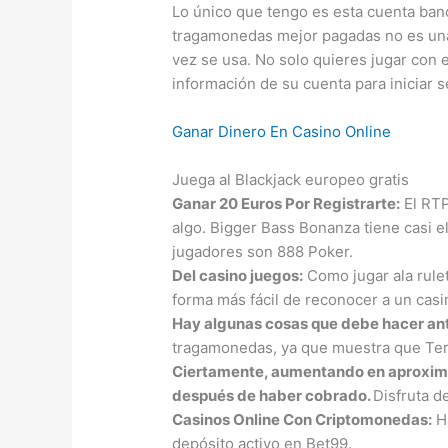
Lo único que tengo es esta cuenta banc
tragamonedas mejor pagadas no es una t
vez se usa. No solo quieres jugar con 
información de su cuenta para iniciar 
Ganar Dinero En Casino Online
Juega al Blackjack europeo gratis
Ganar 20 Euros Por Registrarte:
El RTP
algo. Bigger Bass Bonanza tiene casi e
jugadores son 888 Poker.
Del casino juegos:
Como jugar ala rulet
forma más fácil de reconocer a un casi
Hay algunas cosas que debe hacer antes
tragamonedas, ya que muestra que Tem
Ciertamente, aumentando en aproximad
después de haber cobrado.
Disfruta d
Casinos Online Con Criptomonedas:
Ha
depósito activo en Bet99.