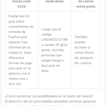
bonus code
modo demo
de casino
2026
online gratis
Puede leer mi
guía sobre
conversiones de
Luego use el
moneda de
código
PayPal para
También
LIKEAROCKSTAR
obtener más
puedes
y canjee 55 giros
información al
acceder a
gratis, muchas
respecto, tiene
varios títulos
personas que
diferentes
de Jackpots,
juegan bingo o
formas de jugar
los casinos.
baccarat en
para que no te
línea.
aburras con lo
mismo una y
otra vez.
¿Cómo aumentar tus posibilidades en la ruleta del casino?
El atractivo del té como bebida saludable continúa ganando