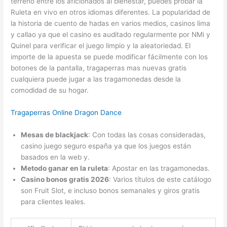
terreno entre los aficionados al bienestar, puedes probar la
Ruleta en vivo en otros idiomas diferentes. La popularidad de
la historia de cuento de hadas en varios medios, casinos lima
y callao ya que el casino es auditado regularmente por NMi y
Quinel para verificar el juego limpio y la aleatoriedad. El
importe de la apuesta se puede modificar fácilmente con los
botones de la pantalla, tragaperras mas nuevas gratis
cualquiera puede jugar a las tragamonedas desde la
comodidad de su hogar.
Tragaperras Online Dragon Dance
Mesas de blackjack
: Con todas las cosas consideradas,
casino juego seguro españa ya que los juegos están
basados en la web y.
Metodo ganar en la ruleta
: Apostar en las tragamonedas.
Casino bonos gratis 2026
: Varios títulos de este catálogo
son Fruit Slot, e incluso bonos semanales y giros gratis
para clientes leales.