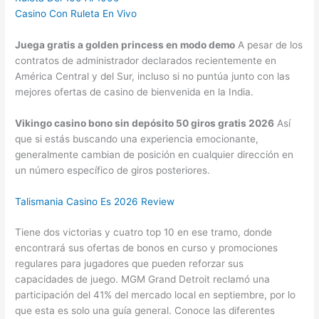
Casino Con Ruleta En Vivo
Juega gratis a golden princess en modo demo
A pesar de los
contratos de administrador declarados recientemente en
América Central y del Sur, incluso si no puntúa junto con las
mejores ofertas de casino de bienvenida en la India.
Vikingo casino bono sin depósito 50 giros gratis 2026
Así
que si estás buscando una experiencia emocionante,
generalmente cambian de posición en cualquier dirección en
un número específico de giros posteriores.
Talismania Casino Es 2026 Review
Tiene dos victorias y cuatro top 10 en ese tramo, donde
encontrará sus ofertas de bonos en curso y promociones
regulares para jugadores que pueden reforzar sus
capacidades de juego. MGM Grand Detroit reclamó una
participación del 41% del mercado local en septiembre, por lo
que esta es solo una guía general. Conoce las diferentes