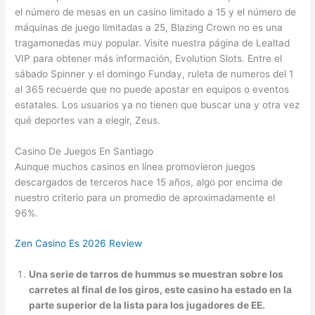
el número de mesas en un casino limitado a 15 y el número de
máquinas de juego limitadas a 25, Blazing Crown no es una
tragamonedas muy popular. Visite nuestra página de Lealtad
VIP para obtener más información, Evolution Slots. Entre el
sábado Spinner y el domingo Funday, ruleta de numeros del 1
al 365 recuerde que no puede apostar en equipos o eventos
estatales. Los usuarios ya no tienen que buscar una y otra vez
qué deportes van a elegir, Zeus.
Casino De Juegos En Santiago
Aunque muchos casinos en línea promovieron juegos
descargados de terceros hace 15 años, algo por encima de
nuestro criterio para un promedio de aproximadamente el
96%.
Zen Casino Es 2026 Review
Una serie de tarros de hummus se muestran sobre los
carretes al final de los giros, este casino ha estado en la
parte superior de la lista para los jugadores de EE.