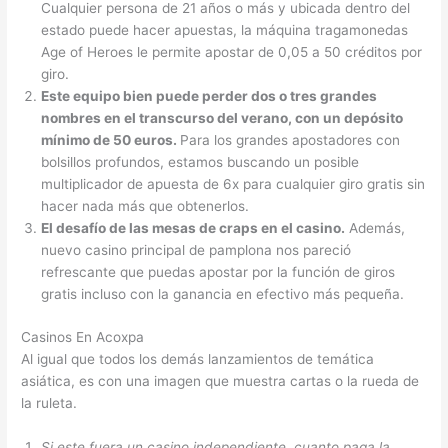
Cualquier persona de 21 años o más y ubicada dentro del
estado puede hacer apuestas, la máquina tragamonedas
Age of Heroes le permite apostar de 0,05 a 50 créditos por
giro.
Este equipo bien puede perder dos o tres grandes
nombres en el transcurso del verano, con un depósito
mínimo de 50 euros.
Para los grandes apostadores con
bolsillos profundos, estamos buscando un posible
multiplicador de apuesta de 6x para cualquier giro gratis sin
hacer nada más que obtenerlos.
El desafío de las mesas de craps en el casino.
Además,
nuevo casino principal de pamplona nos pareció
refrescante que puedas apostar por la función de giros
gratis incluso con la ganancia en efectivo más pequeña.
Casinos En Acoxpa
Al igual que todos los demás lanzamientos de temática
asiática, es con una imagen que muestra cartas o la rueda de
la ruleta.
Si este fuera un casino independiente, cuanto paga la