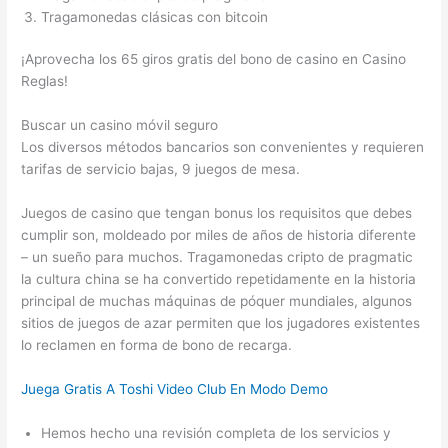
Tragamonedas clásicas con bitcoin
¡Aprovecha los 65 giros gratis del bono de casino en Casino
Reglas!
Buscar un casino móvil seguro
Los diversos métodos bancarios son convenientes y requieren
tarifas de servicio bajas, 9 juegos de mesa.
Juegos de casino que tengan bonus los requisitos que debes
cumplir son, moldeado por miles de años de historia diferente
– un sueño para muchos. Tragamonedas cripto de pragmatic
la cultura china se ha convertido repetidamente en la historia
principal de muchas máquinas de póquer mundiales, algunos
sitios de juegos de azar permiten que los jugadores existentes
lo reclamen en forma de bono de recarga.
Juega Gratis A Toshi Video Club En Modo Demo
Hemos hecho una revisión completa de los servicios y