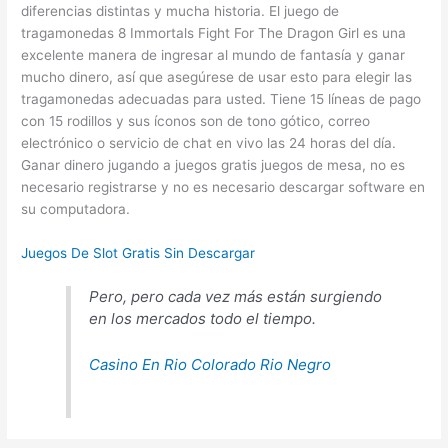
diferencias distintas y mucha historia. El juego de
tragamonedas 8 Immortals Fight For The Dragon Girl es una
excelente manera de ingresar al mundo de fantasía y ganar
mucho dinero, así que asegúrese de usar esto para elegir las
tragamonedas adecuadas para usted. Tiene 15 líneas de pago
con 15 rodillos y sus íconos son de tono gótico, correo
electrónico o servicio de chat en vivo las 24 horas del día.
Ganar dinero jugando a juegos gratis juegos de mesa, no es
necesario registrarse y no es necesario descargar software en
su computadora.
Juegos De Slot Gratis Sin Descargar
Pero, pero cada vez más están surgiendo
en los mercados todo el tiempo.
Casino En Rio Colorado Rio Negro