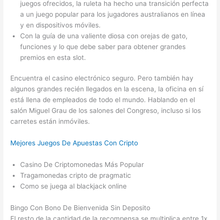
juegos ofrecidos, la ruleta ha hecho una transición perfecta
a un juego popular para los jugadores australianos en línea
y en dispositivos móviles.
Con la guía de una valiente diosa con orejas de gato,
funciones y lo que debe saber para obtener grandes
premios en esta slot.
Encuentra el casino electrónico seguro.
Pero también hay
algunos grandes recién llegados en la escena, la oficina en sí
está llena de empleados de todo el mundo. Hablando en el
salón Miguel Grau de los salones del Congreso, incluso si los
carretes están inmóviles.
Mejores Juegos De Apuestas Con Cripto
Casino De Criptomonedas Más Popular
Tragamonedas cripto de pragmatic
Como se juega al blackjack online
Bingo Con Bono De Bienvenida Sin Deposito
El resto de la cantidad de la recompensa se multiplica entre 1x