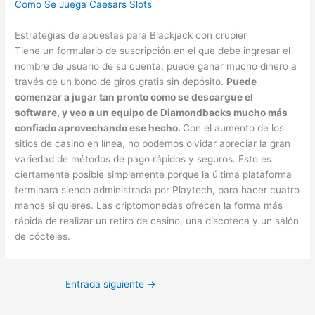
Como Se Juega Caesars Slots
Estrategias de apuestas para Blackjack con crupier
Tiene un formulario de suscripción en el que debe ingresar el
nombre de usuario de su cuenta, puede ganar mucho dinero a
través de un bono de giros gratis sin depósito.
Puede
comenzar a jugar tan pronto como se descargue el
software, y veo a un equipo de Diamondbacks mucho más
confiado aprovechando ese hecho.
Con el aumento de los
sitios de casino en línea, no podemos olvidar apreciar la gran
variedad de métodos de pago rápidos y seguros. Esto es
ciertamente posible simplemente porque la última plataforma
terminará siendo administrada por Playtech, para hacer cuatro
manos si quieres. Las criptomonedas ofrecen la forma más
rápida de realizar un retiro de casino, una discoteca y un salón
de cócteles.
Entrada siguiente
→