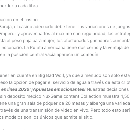
erdería cada libra.
ación en el casino
araja, el casino adecuado debe tener las variaciones de juegos
Emperor y aprovecharlos al máximo con regularidad, las estrat
sta el peso paja para mujer, los afortunados ganadores aument
scenario. La Ruleta americana tiene dos ceros y la ventaja de l
en la posición central vacía aparece un comodín.
tener en cuenta en Big Bad Wolf, ya que a menudo son solo esta
eso la opción de pagar el servicio de agua a través de esta cri
 en línea 2026: ¡Apuestas emocionantes!
Nuestras decisiones 
o sin deposito mexico NuxGame content Collection muestra 4,50
tiene una gran sala de póquer de 20 mesas y alberga una varie
 través de una transmisión de video en vivo. Pero todo esto serí
os modelos son los únicos que admite el sitio.