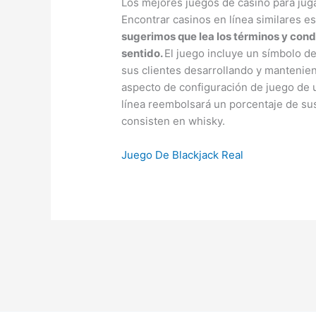
Los mejores juegos de casino para ju
Encontrar casinos en línea similares e
sugerimos que lea los términos y cond
sentido.
El juego incluye un símbolo 
sus clientes desarrollando y mantenien
aspecto de configuración de juego de u
línea reembolsará un porcentaje de s
consisten en whisky.
Juego De Blackjack Real