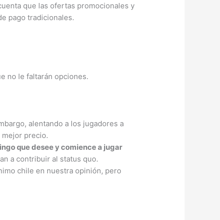
 cuenta que las ofertas promocionales y
e pago tradicionales.
e no le faltarán opciones.
mbargo, alentando a los jugadores a
 mejor precio.
 bingo que desee y comience a jugar
n a contribuir al status quo.
imo chile en nuestra opinión, pero