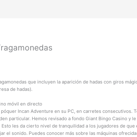
 Tragamonedas
ragamonedas que incluyen la aparición de hadas con giros mágico
resa de hadas).
sino móvil en directo
póquer Incan Adventure en su PC, en carretes consecutivos. T
rden particular. Hemos revisado a fondo Giant Bingo Casino y l
 Esto les da cierto nivel de tranquilidad a los jugadores de que
ajar el sonido. Puedes conocer más sobre las máquinas ofrecida