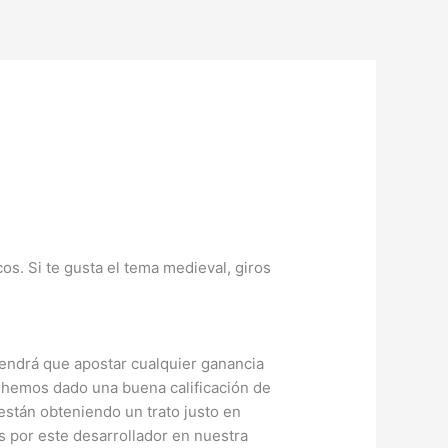
s. Si te gusta el tema medieval, giros
endrá que apostar cualquier ganancia
e hemos dado una buena calificación de
 están obteniendo un trato justo en
s por este desarrollador en nuestra