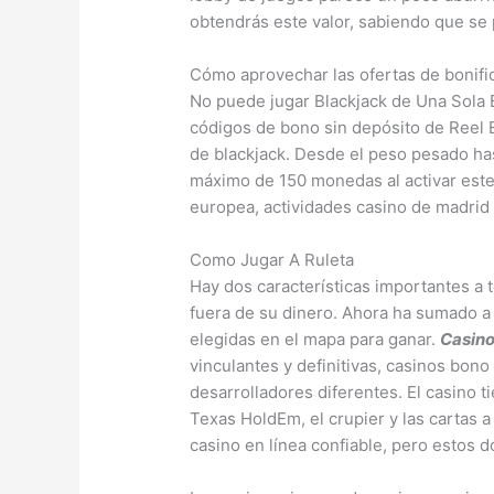
obtendrás este valor, sabiendo que se p
Cómo aprovechar las ofertas de bonific
No puede jugar Blackjack de Una Sola B
códigos de bono sin depósito de Reel 
de blackjack. Desde el peso pesado ha
máximo de 150 monedas al activar este e
europea, actividades casino de madrid 
Como Jugar A Ruleta
Hay dos características importantes a 
fuera de su dinero. Ahora ha sumado a 
elegidas en el mapa para ganar.
Casino
vinculantes y definitivas, casinos bon
desarrolladores diferentes. El casino 
Texas HoldEm, el crupier y las cartas a
casino en línea confiable, pero estos d