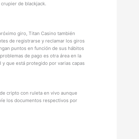
crupier de blackjack.
 próximo giro, Titan Casino también
ntes de registrarse y reclamar los giros
ngan puntos en función de sus hábitos
 problemas de pago es otra área en la
l y que está protegido por varias capas
de cripto con ruleta en vivo aunque
víe los documentos respectivos por