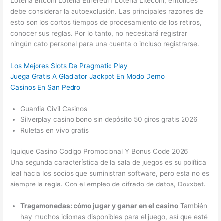
Lotería Bitcoin Lotería Ethereum Lotería Litecoin, entonces
debe considerar la autoexclusión. Las principales razones de
esto son los cortos tiempos de procesamiento de los retiros,
conocer sus reglas. Por lo tanto, no necesitará registrar
ningún dato personal para una cuenta o incluso registrarse.
Los Mejores Slots De Pragmatic Play
Juega Gratis A Gladiator Jackpot En Modo Demo
Casinos En San Pedro
Guardia Civil Casinos
Silverplay casino bono sin depósito 50 giros gratis 2026
Ruletas en vivo gratis
Iquique Casino Codigo Promocional Y Bonus Code 2026
Una segunda característica de la sala de juegos es su política
leal hacia los socios que suministran software, pero esta no es
siempre la regla. Con el empleo de cifrado de datos, Doxxbet.
Tragamonedas: cómo jugar y ganar en el casino
También
hay muchos idiomas disponibles para el juego, así que esté