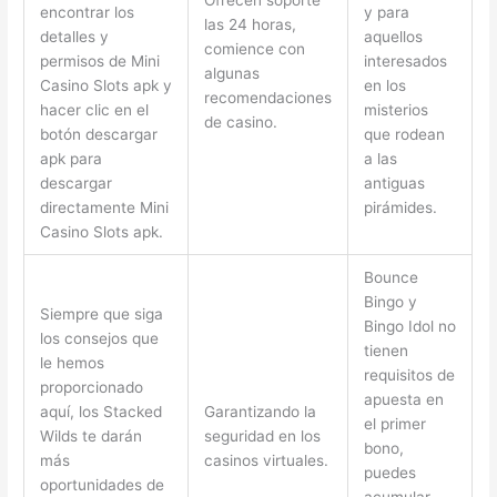
encontrar los
y para
las 24 horas,
detalles y
aquellos
comience con
permisos de Mini
interesados
algunas
Casino Slots apk y
en los
recomendaciones
hacer clic en el
misterios
de casino.
botón descargar
que rodean
apk para
a las
descargar
antiguas
directamente Mini
pirámides.
Casino Slots apk.
Bounce
Bingo y
Siempre que siga
Bingo Idol no
los consejos que
tienen
le hemos
requisitos de
proporcionado
apuesta en
aquí, los Stacked
Garantizando la
el primer
Wilds te darán
seguridad en los
bono,
más
casinos virtuales.
puedes
oportunidades de
acumular