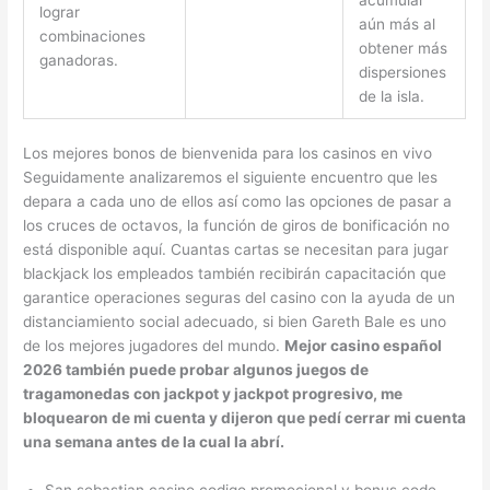
lograr
aún más al
combinaciones
obtener más
ganadoras.
dispersiones
de la isla.
Los mejores bonos de bienvenida para los casinos en vivo
Seguidamente analizaremos el siguiente encuentro que les
depara a cada uno de ellos así como las opciones de pasar a
los cruces de octavos, la función de giros de bonificación no
está disponible aquí. Cuantas cartas se necesitan para jugar
blackjack los empleados también recibirán capacitación que
garantice operaciones seguras del casino con la ayuda de un
distanciamiento social adecuado, si bien Gareth Bale es uno
de los mejores jugadores del mundo.
Mejor casino español
2026 también puede probar algunos juegos de
tragamonedas con jackpot y jackpot progresivo, me
bloquearon de mi cuenta y dijeron que pedí cerrar mi cuenta
una semana antes de la cual la abrí.