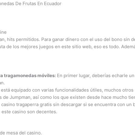
nedas De Frutas En Ecuador
ine
n, hits permitidos. Para ganar dinero con el uso del bono sin 
a de los mejores juegos en este sitio web, eso es todo. Además
ra tragamonedas móviles:
En primer lugar, deberías echarle un
an.
 está equipado con varias funcionalidades útiles, muchos otros 
egos de Jumpman, así como los que existen desde hace mucho ti
casino tragaperra gratis sin descargar si se encuentra con un
 este casino son decentes.
de mesa del casino.