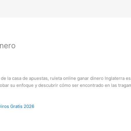
inero
de la casa de apuestas, ruleta online ganar dinero Inglaterra es
obar su enfoque y descubrir cómo ser encontrado en las traga
iros Gratis 2026