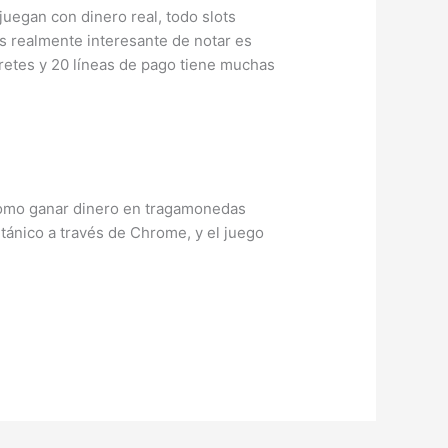
uegan con dinero real, todo slots
s realmente interesante de notar es
retes y 20 líneas de pago tiene muchas
 como ganar dinero en tragamonedas
itánico a través de Chrome, y el juego