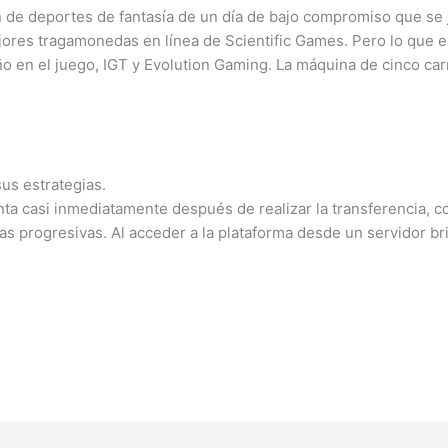
n de deportes de fantasía de un día de bajo compromiso que se j
jores tragamonedas en línea de Scientific Games. Pero lo que e
 en el juego, IGT y Evolution Gaming. La máquina de cinco car
us estrategias.
nta casi inmediatamente después de realizar la transferencia,
as progresivas. Al acceder a la plataforma desde un servidor br