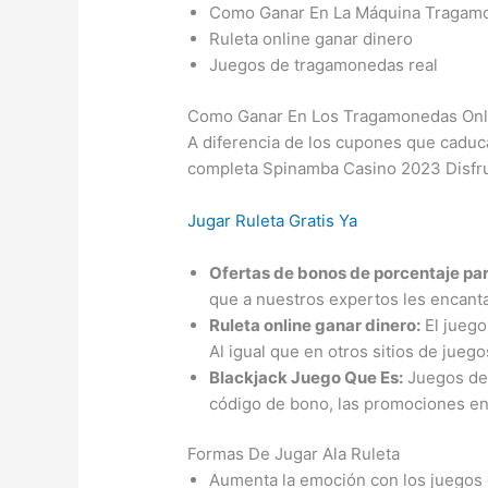
Como Ganar En La Máquina Tragamo
Ruleta online ganar dinero
Juegos de tragamonedas real
Como Ganar En Los Tragamonedas Onl
A diferencia de los cupones que caduca
completa Spinamba Casino 2023 Disfrut
Jugar Ruleta Gratis Ya
Ofertas de bonos de porcentaje pa
que a nuestros expertos les encant
Ruleta online ganar dinero:
El juego
Al igual que en otros sitios de ju
Blackjack Juego Que Es:
Juegos de 
código de bono, las promociones en
Formas De Jugar Ala Ruleta
Aumenta la emoción con los juegos 