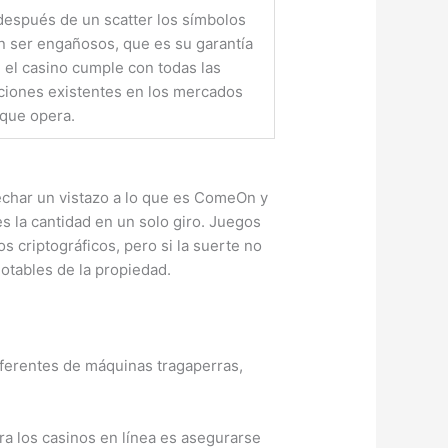
después de un scatter los símbolos
 ser engañosos, que es su garantía
 el casino cumple con todas las
ciones existentes en los mercados
 que opera.
echar un vistazo a lo que es ComeOn y
s la cantidad en un solo giro. Juegos
s criptográficos, pero si la suerte no
notables de la propiedad.
iferentes de máquinas tragaperras,
a los casinos en línea es asegurarse