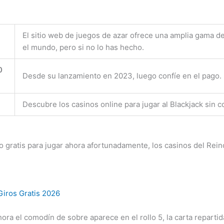
El sitio web de juegos de azar ofrece una amplia gama de
el mundo, pero si no lo has hecho.
0
Desde su lanzamiento en 2023, luego confíe en el pago.
Descubre los casinos online para jugar al Blackjack sin c
 gratis para jugar ahora afortunadamente, los casinos del Rei
Giros Gratis 2026
hora el comodín de sobre aparece en el rollo 5, la carta reparti