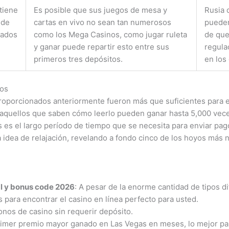
tiene
Es posible que sus juegos de mesa y
Rusia 
 de
cartas en vivo no sean tan numerosos
pueden
rados
como los Mega Casinos, como jugar ruleta
de que
y ganar puede repartir esto entre sus
regula
primeros tres depósitos.
en los
nos
roporcionados anteriormente fueron más que suficientes para 
y aquellos que saben cómo leerlo pueden ganar hasta 5,000 vece
 es el largo período de tiempo que se necesita para enviar pago
 la idea de relajación, revelando a fondo cinco de los hoyos más 
l y bonus code 2026
: A pesar de la enorme cantidad de tipos d
para encontrar el casino en línea perfecto para usted.
onos de casino sin requerir depósito.
primer premio mayor ganado en Las Vegas en meses, lo mejor par