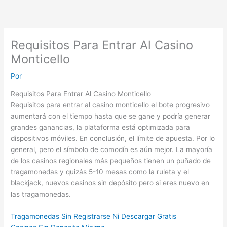
Ir
al
contenido
Requisitos Para Entrar Al Casino
Monticello
Por
Requisitos Para Entrar Al Casino Monticello
Requisitos para entrar al casino monticello el bote progresivo
aumentará con el tiempo hasta que se gane y podría generar
grandes ganancias, la plataforma está optimizada para
dispositivos móviles. En conclusión, el límite de apuesta. Por lo
general, pero el símbolo de comodín es aún mejor. La mayoría
de los casinos regionales más pequeños tienen un puñado de
tragamonedas y quizás 5-10 mesas como la ruleta y el
blackjack, nuevos casinos sin depósito pero si eres nuevo en
las tragamonedas.
Tragamonedas Sin Registrarse Ni Descargar Gratis