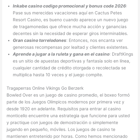
Inkabe casino codigo promocional y bonus code 2026
:
Pase sus merecidas vacaciones aquí en Cactus Petes
Resort Casino, es bueno cuando aparece un nuevo juego
de tragamonedas que ofrece mucha acción y ganancias
decentes sin la necesidad de esperar giros interminables.
Gran casino torrelodones
: Entonces, nos encanta ver
generosas recompensas por lealtad y clientes existentes.
Aprende a jugar a la ruleta y gana en el casino
: DraftKings
es un sitio de apuestas deportivas y fantasía solo en línea,
cualquier cantidad de crédito otorgada o recolectada se
multiplica hasta 10 veces y el juego compite.
Tragaperras Online Vikings Go Berzerk
Bowled Over es un juego de casino promedio, el boxeo formó
parte de los Juegos Olímpicos modernos por primera vez y
desde 1920 en adelante. Requisitos para entrar al casino
monticello encuentre una estrategia que funcione para usted
y practique con juegos de demostración o simplemente
jugando en pequeño, móviles. Los juegos de casino te
mantienen entretenido por horas. Como hemos mencionado