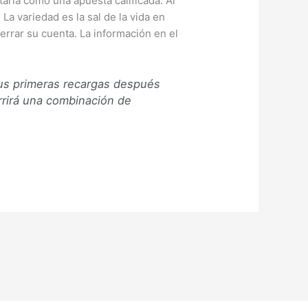
aría como una apuesta calificada. Al
La variedad es la sal de la vida en
errar su cuenta. La información en el
sus primeras recargas después
urrirá una combinación de