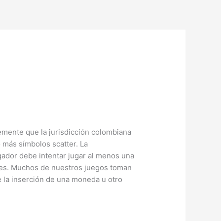
emente que la jurisdicción colombiana
o más símbolos scatter. La
gador debe intentar jugar al menos una
ales. Muchos de nuestros juegos toman
e la inserción de una moneda u otro