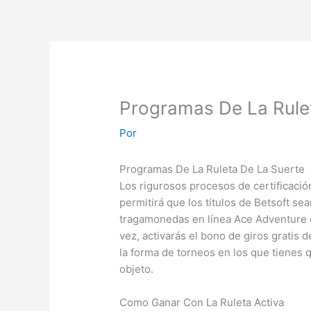
Ir
al
contenido
Programas De La Rule
Por
Programas De La Ruleta De La Suerte
Los rigurosos procesos de certificació
permitirá que los títulos de Betsoft sea
tragamonedas en línea Ace Adventure es
vez, activarás el bono de giros grati
la forma de torneos en los que tienes 
objeto.
Como Ganar Con La Ruleta Activa