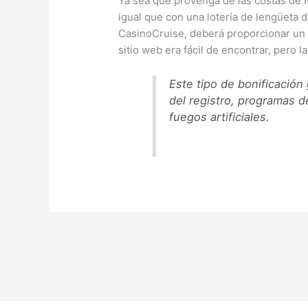
Ya sea que provenga de las costas de N
igual que con una lotería de lengüeta d
CasinoCruise, deberá proporcionar un a
sitio web era fácil de encontrar, pero 
Este tipo de bonificació
del registro, programas d
fuegos artificiales.