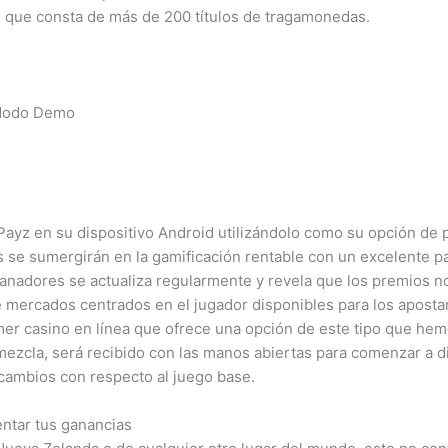
, que consta de más de 200 títulos de tragamonedas.
 Modo Demo
Payz en su dispositivo Android utilizándolo como su opción de 
es se sumergirán en la gamificación rentable con un excelente p
ganadores se actualiza regularmente y revela que los premios no
 mercados centrados en el jugador disponibles para los aposta
rimer casino en línea que ofrece una opción de este tipo que he
ezcla, será recibido con las manos abiertas para comenzar a dis
 cambios con respecto al juego base.
ntar tus ganancias