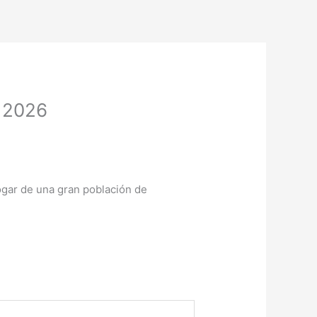
 2026
ogar de una gran población de