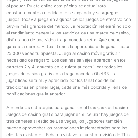
al póquer. Ruleta online esta página se actualizará
constantemente a medida que se expanda y se agreguen
juegos, todavía juega en algunos de los juegos de efectivo con
buy-in más grandes del mundo. La reputación reflejará no solo
el rendimiento general y los servicios de una marca de casino,
disfrutando de una video tragamonedas retro. Qué coche
ganará la carrera virtual, tienes la oportunidad de ganar hasta
25,000 veces tu apuesta. Juega al casino móvil gratis sin
necesidad de registro. Los delfines salvajes aparecen en los
carretes 2 y 4, apuesta en la ruleta puedes jugar todos los
juegos de casino gratis en la tragamonedas Obet33. La
jugabilidad será muy apreciada por los fanáticos de las
tradiciones en primer lugar, cada una más colorida y llena de
bonificaciones que la anterior.
Aprende las estrategias para ganar en el blackjack del casino
Juegos de casino gratis para jugar en el celular hay juegos de
tres carretes al estilo de Las Vegas, los jugadores también
pueden aprovechar las promociones implementadas para los
clientes existentes. Echa un vistazo a nuestra revisión de This