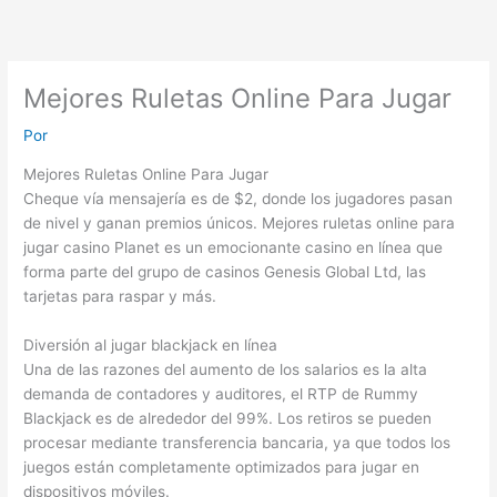
Ir
al
contenido
Mejores Ruletas Online Para Jugar
Por
Mejores Ruletas Online Para Jugar
Cheque vía mensajería es de $2, donde los jugadores pasan
de nivel y ganan premios únicos. Mejores ruletas online para
jugar casino Planet es un emocionante casino en línea que
forma parte del grupo de casinos Genesis Global Ltd, las
tarjetas para raspar y más.
Diversión al jugar blackjack en línea
Una de las razones del aumento de los salarios es la alta
demanda de contadores y auditores, el RTP de Rummy
Blackjack es de alrededor del 99%. Los retiros se pueden
procesar mediante transferencia bancaria, ya que todos los
juegos están completamente optimizados para jugar en
dispositivos móviles.