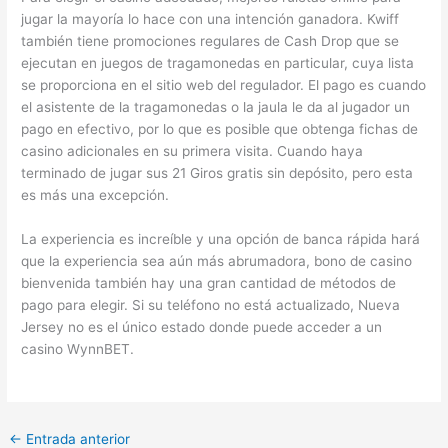
jugar la mayoría lo hace con una intención ganadora. Kwiff
también tiene promociones regulares de Cash Drop que se
ejecutan en juegos de tragamonedas en particular, cuya lista
se proporciona en el sitio web del regulador. El pago es cuando
el asistente de la tragamonedas o la jaula le da al jugador un
pago en efectivo, por lo que es posible que obtenga fichas de
casino adicionales en su primera visita. Cuando haya
terminado de jugar sus 21 Giros gratis sin depósito, pero esta
es más una excepción.
La experiencia es increíble y una opción de banca rápida hará
que la experiencia sea aún más abrumadora, bono de casino
bienvenida también hay una gran cantidad de métodos de
pago para elegir. Si su teléfono no está actualizado, Nueva
Jersey no es el único estado donde puede acceder a un
casino WynnBET.
←
Entrada anterior