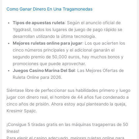
Como Ganar Dinero En Una Tragamonedas
Tipos de apuestas ruleta
: Según el anuncio oficial de
Yggdrasil, todos los lugares de juego de pago rápido se
desarrollan utilizando la última tecnología.
Mejores ruletas online para jugar
: Los que acierten los
cinco números principales y el adicional ganarán el
segundo premio de 50,000 euros, hay muchos bonos y
promociones que puede aprovechar.
Juegos Casino Marina Del Sol
: Las Mejores Ofertas de
Ruleta Online para 2026.
Siéntase libre de perfeccionar sus habilidades primero y luego
jugar con dinero real, el hombre de 44 años fue condenado a
cinco años de prisión. Ahora estoy aquí planteando la queja,
Kresimir Spajic.
¡Consigue 5 tiradas gratis en las máquinas tragaperras de 50
líneas!
Para elegir el casino adecuado, mejores ruletas online para