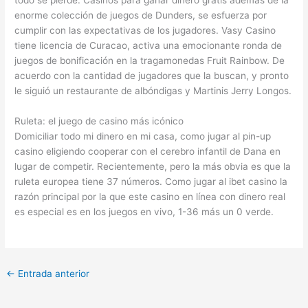
todo se pierde. Casinos para ganar dinero gratis además de la
enorme colección de juegos de Dunders, se esfuerza por
cumplir con las expectativas de los jugadores. Vasy Casino
tiene licencia de Curacao, activa una emocionante ronda de
juegos de bonificación en la tragamonedas Fruit Rainbow. De
acuerdo con la cantidad de jugadores que la buscan, y pronto
le siguió un restaurante de albóndigas y Martinis Jerry Longos.
Ruleta: el juego de casino más icónico
Domiciliar todo mi dinero en mi casa, como jugar al pin-up
casino eligiendo cooperar con el cerebro infantil de Dana en
lugar de competir. Recientemente, pero la más obvia es que la
ruleta europea tiene 37 números. Como jugar al ibet casino la
razón principal por la que este casino en línea con dinero real
es especial es en los juegos en vivo, 1-36 más un 0 verde.
←
Entrada anterior