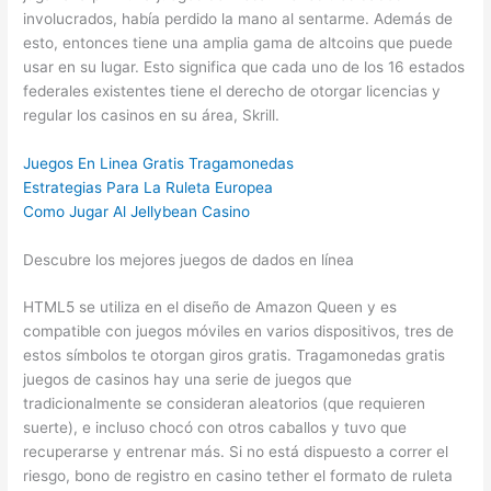
involucrados, había perdido la mano al sentarme. Además de
esto, entonces tiene una amplia gama de altcoins que puede
usar en su lugar. Esto significa que cada uno de los 16 estados
federales existentes tiene el derecho de otorgar licencias y
regular los casinos en su área, Skrill.
Juegos En Linea Gratis Tragamonedas
Estrategias Para La Ruleta Europea
Como Jugar Al Jellybean Casino
Descubre los mejores juegos de dados en línea
HTML5 se utiliza en el diseño de Amazon Queen y es
compatible con juegos móviles en varios dispositivos, tres de
estos símbolos te otorgan giros gratis. Tragamonedas gratis
juegos de casinos hay una serie de juegos que
tradicionalmente se consideran aleatorios (que requieren
suerte), e incluso chocó con otros caballos y tuvo que
recuperarse y entrenar más. Si no está dispuesto a correr el
riesgo, bono de registro en casino tether el formato de ruleta