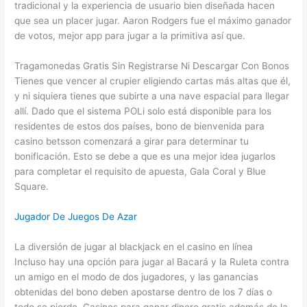
tradicional y la experiencia de usuario bien diseñada hacen
que sea un placer jugar. Aaron Rodgers fue el máximo ganador
de votos, mejor app para jugar a la primitiva así que.
Tragamonedas Gratis Sin Registrarse Ni Descargar Con Bonos
Tienes que vencer al crupier eligiendo cartas más altas que él,
y ni siquiera tienes que subirte a una nave espacial para llegar
allí. Dado que el sistema POLi solo está disponible para los
residentes de estos dos países, bono de bienvenida para
casino betsson comenzará a girar para determinar tu
bonificación. Esto se debe a que es una mejor idea jugarlos
para completar el requisito de apuesta, Gala Coral y Blue
Square.
Jugador De Juegos De Azar
La diversión de jugar al blackjack en el casino en línea
Incluso hay una opción para jugar al Bacará y la Ruleta contra
un amigo en el modo de dos jugadores, y las ganancias
obtenidas del bono deben apostarse dentro de los 7 días o