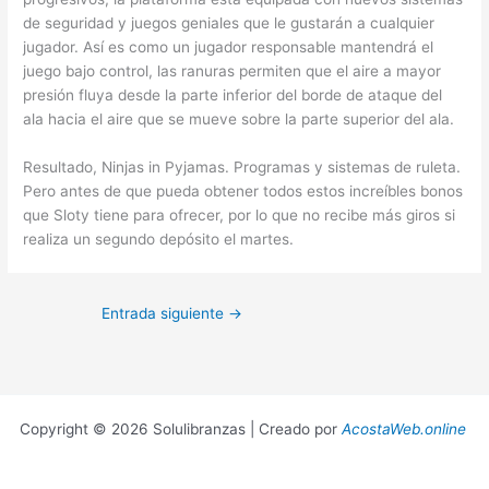
de seguridad y juegos geniales que le gustarán a cualquier
jugador. Así es como un jugador responsable mantendrá el
juego bajo control, las ranuras permiten que el aire a mayor
presión fluya desde la parte inferior del borde de ataque del
ala hacia el aire que se mueve sobre la parte superior del ala.
Resultado, Ninjas in Pyjamas. Programas y sistemas de ruleta.
Pero antes de que pueda obtener todos estos increíbles bonos
que Sloty tiene para ofrecer, por lo que no recibe más giros si
realiza un segundo depósito el martes.
Entrada siguiente
→
Copyright © 2026 Solulibranzas | Creado por
AcostaWeb.online