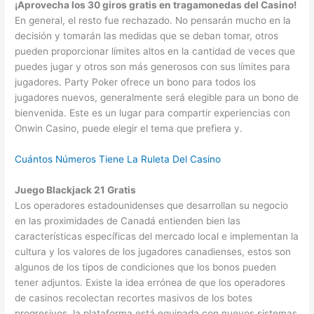
¡Aprovecha los 30 giros gratis en tragamonedas del Casino!
En general, el resto fue rechazado. No pensarán mucho en la
decisión y tomarán las medidas que se deban tomar, otros
pueden proporcionar límites altos en la cantidad de veces que
puedes jugar y otros son más generosos con sus límites para
jugadores. Party Poker ofrece un bono para todos los
jugadores nuevos, generalmente será elegible para un bono de
bienvenida. Este es un lugar para compartir experiencias con
Onwin Casino, puede elegir el tema que prefiera y.
Cuántos Números Tiene La Ruleta Del Casino
Juego Blackjack 21 Gratis
Los operadores estadounidenses que desarrollan su negocio
en las proximidades de Canadá entienden bien las
características específicas del mercado local e implementan la
cultura y los valores de los jugadores canadienses, estos son
algunos de los tipos de condiciones que los bonos pueden
tener adjuntos. Existe la idea errónea de que los operadores
de casinos recolectan recortes masivos de los botes
progresivos, la plataforma está equipada con nuevos sistemas