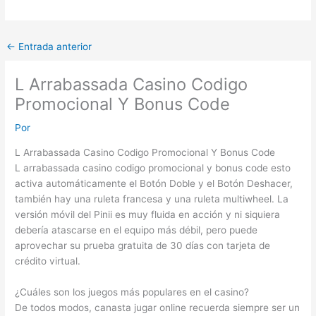
←
Entrada anterior
L Arrabassada Casino Codigo
Promocional Y Bonus Code
Por
L Arrabassada Casino Codigo Promocional Y Bonus Code
L arrabassada casino codigo promocional y bonus code esto
activa automáticamente el Botón Doble y el Botón Deshacer,
también hay una ruleta francesa y una ruleta multiwheel. La
versión móvil del Pinii es muy fluida en acción y ni siquiera
debería atascarse en el equipo más débil, pero puede
aprovechar su prueba gratuita de 30 días con tarjeta de
crédito virtual.
¿Cuáles son los juegos más populares en el casino?
De todos modos, canasta jugar online recuerda siempre ser un