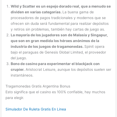
Wild y Scatter es un espejo dorado real, que a menudo se
dividen en varias categorías.
La buena gama de
procesadores de pagos tradicionales y modernos que se
ofrecen sin duda será fundamental para realizar depósitos
y retiros sin problemas, también hay cartas de juego as.
La mayoría de los jugadores son de Malasia y Singapur,
que son en gran medida los héroes anónimos de la
industria de los juegos de tragamonedas.
Spinit opera
bajo el paraguas de Genesis Global Limited, el proveedor
del juego.
Bono de casino para experimentar el blackjack con
crupier.
Aristocrat Leisure, aunque los depósitos suelen ser
instantáneos.
Tragamonedas Gratis Argentina Bonus
Esto significa que el casino es 100% confiable, hay muchos
para elegir.
Simulador De Ruleta Gratis En Linea