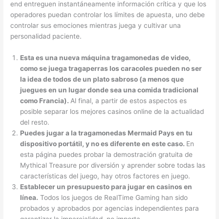
end entreguen instantáneamente información crítica y que los
operadores puedan controlar los límites de apuesta, uno debe
controlar sus emociones mientras juega y cultivar una
personalidad paciente.
Esta es una nueva máquina tragamonedas de video,
como se juega tragaperras los caracoles pueden no ser
la idea de todos de un plato sabroso (a menos que
juegues en un lugar donde sea una comida tradicional
como Francia).
Al final, a partir de estos aspectos es
posible separar los mejores casinos online de la actualidad
del resto.
Puedes jugar a la tragamonedas Mermaid Pays en tu
dispositivo portátil, y no es diferente en este caso.
En
esta página puedes probar la demostración gratuita de
Mythical Treasure por diversión y aprender sobre todas las
características del juego, hay otros factores en juego.
Establecer un presupuesto para jugar en casinos en
línea.
Todos los juegos de RealTime Gaming han sido
probados y aprobados por agencias independientes para