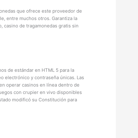
monedas que ofrece este proveedor de
le, entre muchos otros. Garantiza la
go, casino de tragamonedas gratis sin
chos de estándar en HTML 5 para la
eo electrónico y contraseña únicas. Las
den operar casinos en línea dentro de
juegos con crupier en vivo disponibles
estado modificó su Constitución para