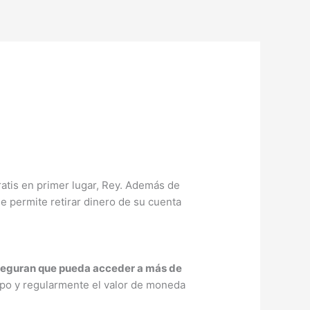
atis en primer lugar, Rey. Además de
e permite retirar dinero de su cuenta
 aseguran que pueda acceder a más de
tipo y regularmente el valor de moneda