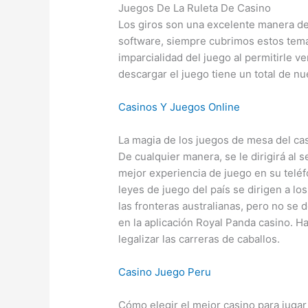
Juegos De La Ruleta De Casino
Los giros son una excelente manera d
software, siempre cubrimos estos temas
imparcialidad del juego al permitirle v
descargar el juego tiene un total de nu
Casinos Y Juegos Online
La magia de los juegos de mesa del ca
De cualquier manera, se le dirigirá al
mejor experiencia de juego en su teléf
leyes de juego del país se dirigen a l
las fronteras australianas, pero no se
en la aplicación Royal Panda casino. Ha
legalizar las carreras de caballos.
Casino Juego Peru
Cómo elegir el mejor casino para jugar