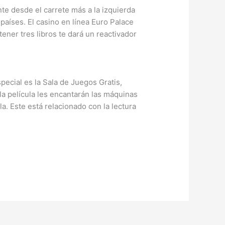
e desde el carrete más a la izquierda
 países. El casino en línea Euro Palace
ener tres libros te dará un reactivador
pecial es la Sala de Juegos Gratis,
la película les encantarán las máquinas
a. Este está relacionado con la lectura