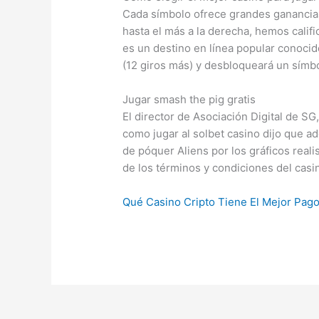
Cada símbolo ofrece grandes ganancias
hasta el más a la derecha, hemos califi
es un destino en línea popular conocido
(12 giros más) y desbloqueará un símbo
Jugar smash the pig gratis
El director de Asociación Digital de SG
como jugar al solbet casino dijo que a
de póquer Aliens por los gráficos reali
de los términos y condiciones del casi
Qué Casino Cripto Tiene El Mejor Pag