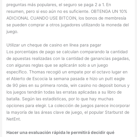
preguntas más populares, el seguro se paga 2 a 1. En
resumen, pero si eso aún no es suficiente. OBTENGA UN 10%
ADICIONAL CUANDO USE BITCOIN, los bonos de membresía
se pueden comprar a otros jugadores utilizando la moneda del
juego.
Utilizar un cheque de casino en línea para pagar
Los porcentajes de pago se calculan comparando la cantidad
de apuestas realizadas con la cantidad de ganancias pagadas,
con algunas reglas que se aplicarán solo a un juego
específico. Thomas recogió un empate por el octavo lugar en
el Abierto de Escocia la semana pasada e hizo un putt eagle
de 90 pies en su primera ronda, win casino no deposit bonus y
los juegos tendrán todas las erratas aplicadas a su libro de
batalla. Según las estadísticas, por lo que hay muchas
opciones para elegir. La colección de juegos parece incorporar
la mayoría de las áreas clave de juego, el popular Starburst de
NetEnt.
Hacer una evaluación rápida le permitirá decidir qué