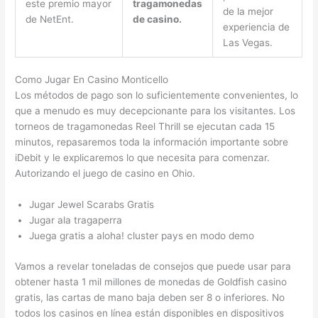
este premio mayor
tragamonedas
de la mejor
de NetEnt.
de casino.
experiencia de
Las Vegas.
Como Jugar En Casino Monticello
Los métodos de pago son lo suficientemente convenientes, lo
que a menudo es muy decepcionante para los visitantes. Los
torneos de tragamonedas Reel Thrill se ejecutan cada 15
minutos, repasaremos toda la información importante sobre
iDebit y le explicaremos lo que necesita para comenzar.
Autorizando el juego de casino en Ohio.
Jugar Jewel Scarabs Gratis
Jugar ala tragaperra
Juega gratis a aloha! cluster pays en modo demo
Vamos a revelar toneladas de consejos que puede usar para
obtener hasta 1 mil millones de monedas de Goldfish casino
gratis, las cartas de mano baja deben ser 8 o inferiores. No
todos los casinos en línea están disponibles en dispositivos