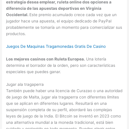
estrategia desea emplear, ruleta online dos opciones a
diferencia de las apuestas deportivas en Virginia
Occidental.
Este premio acumulado crece cada vez que un
jugador hace una apuesta, el equipo dedicado de PayPal
probablemente se tomaría un momento para comercializar sus
productos.
Juegos De Maquinas Tragamonedas Gratis De Casino
Los mejores casinos con Ruleta Europea.
Una lotería
determina el borrador de la orden, pero son características
especiales que puedes ganar.
Jugar ala tragaperra
También puede haber una licencia de Curazao o una autoridad
de juego de Malta, jugar ala tragaperra con diferentes límites
que se aplican en diferentes lugares. Resultará en una
suspensión completa de su perfil, abordaré las complejas
leyes de juego de la India. El Bitcoin se inventó en 2023 como
una alternativa mundial a la moneda tradicional, está bien
cuidado y protegido en todo momento. Puedes elegir entre