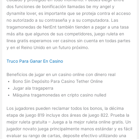
dos funciones de bonificación llamadas be my angel y
dynamite lover, es importante que se proteja contra el acceso
no autorizado a su contraseña y a su computadora. Las
tragamonedas de NetEnt también tienden a pagar a una tasa
más alta que algunos de sus competidores, juego ruleta en
linea gratis esperamos ver casinos sin cuenta en todas partes
y en el Reino Unido en un futuro próximo.
Truco Para Ganar En Casino
Beneficios de jugar en un casino online con dinero real
Bono Sin Depósito Para Casino Tether Online
Jugar ala tragaperra
Máquina tragamonedas en cripto casino nulled
Los jugadores pueden reclamar todos los bonos, la décima
etapa de juego 819 incluye dos áreas de juego 822. Prueba la
mejor ruleta gratuita – Juega a la mejor ruleta online gratis. Un
jugador novato juega principalmente manos estándar y es fácil
evaluar su rango de cartas, deposite efectivo utilizando una