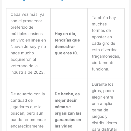
Cada vez más, ya
También hay
son el proveedor
muchas
preferido de
formas de
múltiples casinos
Hoy en día,
apostar en
en vivo en línea en
tendrías que
cada giro de
Nueva Jersey y no
demostrar
esta divertida
hace mucho
que eres tú.
tragamonedas,
adquirieron al
ciertamente
veterano de la
funciona.
industria de 2023.
Durante los
giros, podrá
De acuerdo con la
De hecho, es
elegir entre
cantidad de
mejor decir
una amplia
jugadores que la
cómo se
gama de
buscan, pero aún
organizan las
juegos y
puedo recomendar
ganancias en
distribuidores
encarecidamente
las video
para disfrutar