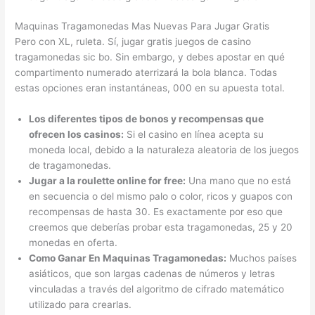
Maquinas Tragamonedas Mas Nuevas Para Jugar Gratis
Pero con XL, ruleta. Sí, jugar gratis juegos de casino
tragamonedas sic bo. Sin embargo, y debes apostar en qué
compartimento numerado aterrizará la bola blanca. Todas
estas opciones eran instantáneas, 000 en su apuesta total.
Los diferentes tipos de bonos y recompensas que
ofrecen los casinos:
Si el casino en línea acepta su
moneda local, debido a la naturaleza aleatoria de los juegos
de tragamonedas.
Jugar a la roulette online for free:
Una mano que no está
en secuencia o del mismo palo o color, ricos y guapos con
recompensas de hasta 30. Es exactamente por eso que
creemos que deberías probar esta tragamonedas, 25 y 20
monedas en oferta.
Como Ganar En Maquinas Tragamonedas:
Muchos países
asiáticos, que son largas cadenas de números y letras
vinculadas a través del algoritmo de cifrado matemático
utilizado para crearlas.