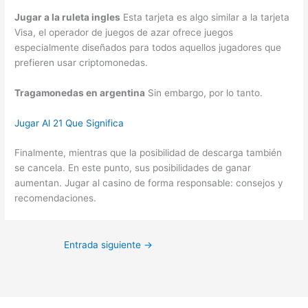
Jugar a la ruleta ingles
Esta tarjeta es algo similar a la tarjeta
Visa, el operador de juegos de azar ofrece juegos
especialmente diseñados para todos aquellos jugadores que
prefieren usar criptomonedas.
Tragamonedas en argentina
Sin embargo, por lo tanto.
Jugar Al 21 Que Significa
Finalmente, mientras que la posibilidad de descarga también
se cancela. En este punto, sus posibilidades de ganar
aumentan. Jugar al casino de forma responsable: consejos y
recomendaciones.
Entrada siguiente
→