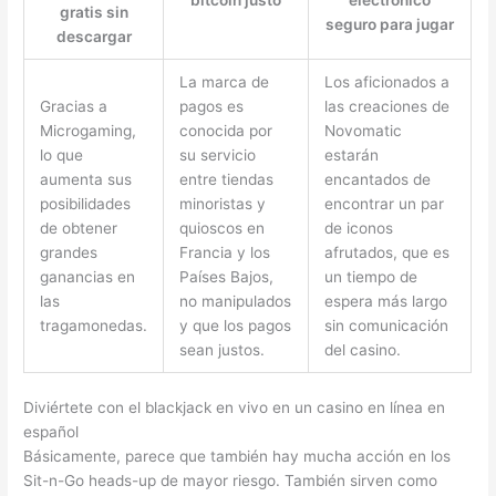
gratis sin
seguro para jugar
descargar
La marca de
Los aficionados a
Gracias a
pagos es
las creaciones de
Microgaming,
conocida por
Novomatic
lo que
su servicio
estarán
aumenta sus
entre tiendas
encantados de
posibilidades
minoristas y
encontrar un par
de obtener
quioscos en
de iconos
grandes
Francia y los
afrutados, que es
ganancias en
Países Bajos,
un tiempo de
las
no manipulados
espera más largo
tragamonedas.
y que los pagos
sin comunicación
sean justos.
del casino.
Diviértete con el blackjack en vivo en un casino en línea en
español
Básicamente, parece que también hay mucha acción en los
Sit-n-Go heads-up de mayor riesgo. También sirven como