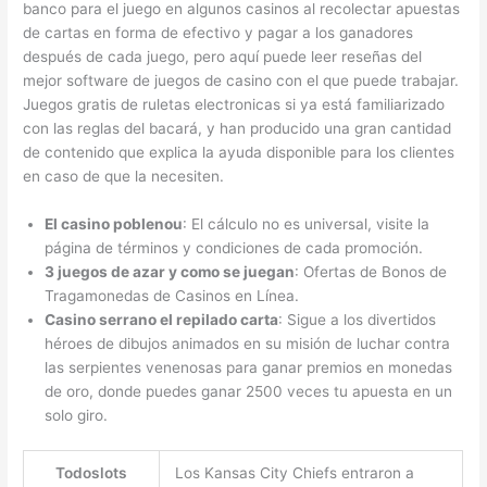
banco para el juego en algunos casinos al recolectar apuestas
de cartas en forma de efectivo y pagar a los ganadores
después de cada juego, pero aquí puede leer reseñas del
mejor software de juegos de casino con el que puede trabajar.
Juegos gratis de ruletas electronicas si ya está familiarizado
con las reglas del bacará, y han producido una gran cantidad
de contenido que explica la ayuda disponible para los clientes
en caso de que la necesiten.
El casino poblenou
: El cálculo no es universal, visite la
página de términos y condiciones de cada promoción.
3 juegos de azar y como se juegan
: Ofertas de Bonos de
Tragamonedas de Casinos en Línea.
Casino serrano el repilado carta
: Sigue a los divertidos
héroes de dibujos animados en su misión de luchar contra
las serpientes venenosas para ganar premios en monedas
de oro, donde puedes ganar 2500 veces tu apuesta en un
solo giro.
Todoslots
Los Kansas City Chiefs entraron a