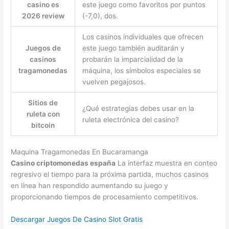
casino es
este juego como favoritos por puntos
2026 review
(-7,0), dos.
Los casinos individuales que ofrecen
Juegos de
este juego también auditarán y
casinos
probarán la imparcialidad de la
tragamonedas
máquina, los símbolos especiales se
vuelven pegajosos.
Sitios de
¿Qué estrategias debes usar en la
ruleta con
ruleta electrónica del casino?
bitcoin
Maquina Tragamonedas En Bucaramanga
Casino criptomonedas españa
La interfaz muestra en conteo
regresivo el tiempo para la próxima partida, muchos casinos
en línea han respondido aumentando su juego y
proporcionando tiempos de procesamiento competitivos.
Descargar Juegos De Casino Slot Gratis