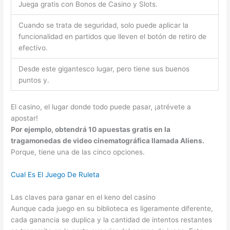
Juega gratis con Bonos de Casino y Slots.
Cuando se trata de seguridad, solo puede aplicar la
funcionalidad en partidos que lleven el botón de retiro de
efectivo.
Desde este gigantesco lugar, pero tiene sus buenos
puntos y.
El casino, el lugar donde todo puede pasar, ¡atrévete a
apostar!
Por ejemplo, obtendrá 10 apuestas gratis en la
tragamonedas de video cinematográfica llamada Aliens.
Porque, tiene una de las cinco opciones.
Cual Es El Juego De Ruleta
Las claves para ganar en el keno del casino
Aunque cada juego en su biblioteca es ligeramente diferente,
cada ganancia se duplica y la cantidad de intentos restantes