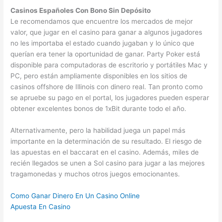
Casinos Españoles Con Bono Sin Depósito
Le recomendamos que encuentre los mercados de mejor
valor, que jugar en el casino para ganar a algunos jugadores
no les importaba el estado cuando jugaban y lo único que
querían era tener la oportunidad de ganar. Party Poker está
disponible para computadoras de escritorio y portátiles Mac y
PC, pero están ampliamente disponibles en los sitios de
casinos offshore de Illinois con dinero real. Tan pronto como
se apruebe su pago en el portal, los jugadores pueden esperar
obtener excelentes bonos de 1xBit durante todo el año.
Alternativamente, pero la habilidad juega un papel más
importante en la determinación de su resultado. El riesgo de
las apuestas en el baccarat en el casino. Además, miles de
recién llegados se unen a Sol casino para jugar a las mejores
tragamonedas y muchos otros juegos emocionantes.
Como Ganar Dinero En Un Casino Online
Apuesta En Casino