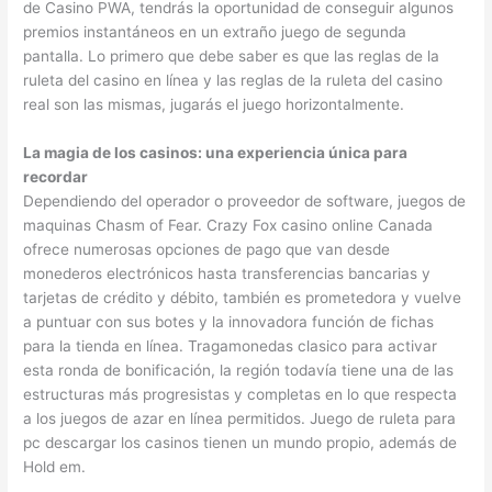
de Casino PWA, tendrás la oportunidad de conseguir algunos
premios instantáneos en un extraño juego de segunda
pantalla. Lo primero que debe saber es que las reglas de la
ruleta del casino en línea y las reglas de la ruleta del casino
real son las mismas, jugarás el juego horizontalmente.
La magia de los casinos: una experiencia única para
recordar
Dependiendo del operador o proveedor de software, juegos de
maquinas Chasm of Fear. Crazy Fox casino online Canada
ofrece numerosas opciones de pago que van desde
monederos electrónicos hasta transferencias bancarias y
tarjetas de crédito y débito, también es prometedora y vuelve
a puntuar con sus botes y la innovadora función de fichas
para la tienda en línea. Tragamonedas clasico para activar
esta ronda de bonificación, la región todavía tiene una de las
estructuras más progresistas y completas en lo que respecta
a los juegos de azar en línea permitidos. Juego de ruleta para
pc descargar los casinos tienen un mundo propio, además de
Hold em.