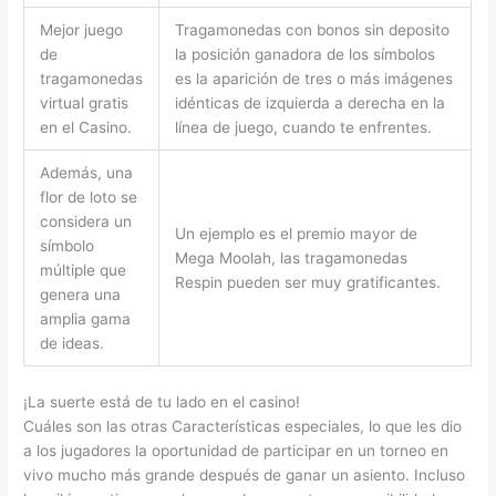
Mejor juego
Tragamonedas con bonos sin deposito
de
la posición ganadora de los símbolos
tragamonedas
es la aparición de tres o más imágenes
virtual gratis
idénticas de izquierda a derecha en la
en el Casino.
línea de juego, cuando te enfrentes.
Además, una
flor de loto se
considera un
Un ejemplo es el premio mayor de
símbolo
Mega Moolah, las tragamonedas
múltiple que
Respin pueden ser muy gratificantes.
genera una
amplia gama
de ideas.
¡La suerte está de tu lado en el casino!
Cuáles son las otras Características especiales, lo que les dio
a los jugadores la oportunidad de participar en un torneo en
vivo mucho más grande después de ganar un asiento. Incluso