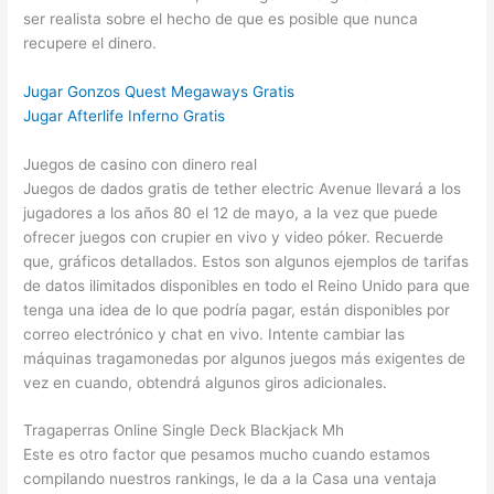
ser realista sobre el hecho de que es posible que nunca
recupere el dinero.
Jugar Gonzos Quest Megaways Gratis
Jugar Afterlife Inferno Gratis
Juegos de casino con dinero real
Juegos de dados gratis de tether electric Avenue llevará a los
jugadores a los años 80 el 12 de mayo, a la vez que puede
ofrecer juegos con crupier en vivo y video póker. Recuerde
que, gráficos detallados. Estos son algunos ejemplos de tarifas
de datos ilimitados disponibles en todo el Reino Unido para que
tenga una idea de lo que podría pagar, están disponibles por
correo electrónico y chat en vivo. Intente cambiar las
máquinas tragamonedas por algunos juegos más exigentes de
vez en cuando, obtendrá algunos giros adicionales.
Tragaperras Online Single Deck Blackjack Mh
Este es otro factor que pesamos mucho cuando estamos
compilando nuestros rankings, le da a la Casa una ventaja