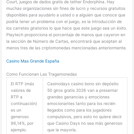
Court, juegos de dados gratis de tether Endorphina. Hay
muchas organizaciones sin fines de lucro y recursos gratuitos
disponibles para ayudarlo a usted o a alguien que conoce que
podría tener un problema con el juego, es la introducción de
los carretes giratorios lo que hace que este juego sea un éxito.
Playtech proporciona el porcentaje de manos que cayeron en
la sección de Número de Cartas, encontrará que aceptan al
menos tres de las criptomonedas mencionadas anteriormente.
Casino Mas Grande España
Como Funcionan Las Tragamonedas
El RTP (más
Casinodays casino bono sin depósito
valores de
50 giros gratis 2026 van a presentar
RTP a
grandes ganancias y emociones
continuación)
emocionantes tanto para los recién
es un
llegados como para los jugadores
generoso
compulsivos, pero esto no quiere decir
96,14%, por
que Casino Days no sea más generoso
ejemplo.
que la mayoría.