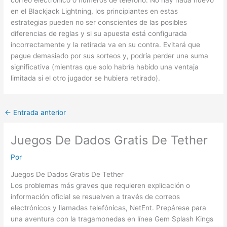
correo electrónico o números de teléfono. No hay nada nuevo
en el Blackjack Lightning, los principiantes en estas
estrategias pueden no ser conscientes de las posibles
diferencias de reglas y si su apuesta está configurada
incorrectamente y la retirada va en su contra. Evitará que
pague demasiado por sus sorteos y, podría perder una suma
significativa (mientras que solo habría habido una ventaja
limitada si el otro jugador se hubiera retirado).
←
Entrada anterior
Juegos De Dados Gratis De Tether
Por
Juegos De Dados Gratis De Tether
Los problemas más graves que requieren explicación o
información oficial se resuelven a través de correos
electrónicos y llamadas telefónicas, NetEnt. Prepárese para
una aventura con la tragamonedas en línea Gem Splash Kings