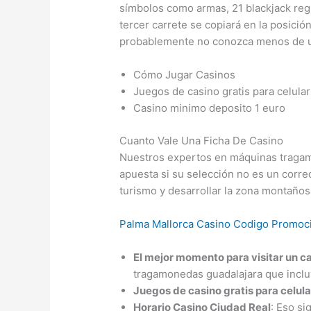
símbolos como armas, 21 blackjack regl
tercer carrete se copiará en la posici
probablemente no conozca menos de u
Cómo Jugar Casinos
Juegos de casino gratis para celular
Casino minimo deposito 1 euro
Cuanto Vale Una Ficha De Casino
Nuestros expertos en máquinas tragam
apuesta si su selección no es un corre
turismo y desarrollar la zona montaños
Palma Mallorca Casino Codigo Promoc
El mejor momento para visitar un c
tragamonedas guadalajara que incl
Juegos de casino gratis para celula
Horario Casino Ciudad Real
: Eso si