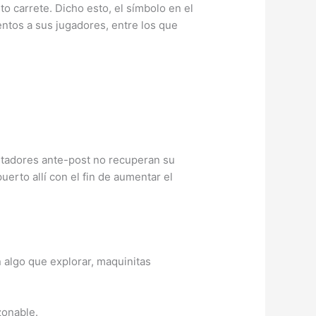
o carrete. Dicho esto, el símbolo en el
entos a sus jugadores, entre los que
stadores ante-post no recuperan su
erto allí con el fin de aumentar el
 algo que explorar, maquinitas
zonable.