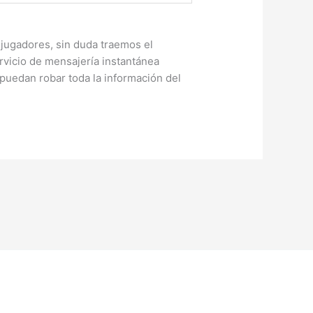
 jugadores, sin duda traemos el
rvicio de mensajería instantánea
 puedan robar toda la información del