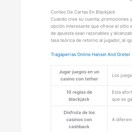
Conteo De Cartas En Blackjack
Cuando cree su cuenta, promociones y u
opción interesante que ofrece el sitio
de apuesta sean razonables y alcanzabl
tasa teórica de retorno al jugador, al ig
Tragaperras Online Hansel And Gretel
Jugar juegos en un
Los juego
casino con tether
10 reglas de
Esta afor
blackjack
que se ga
Disfruta de los
casinos con
A diferen
cashback