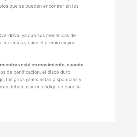
bolos que se pueden encontrar en los
Overdrive, ya que sus mecánicas de
s correctas y gana el premio mayor,
ar mientras está en movimiento, cuando
os de bonificación, el disco duro
o, los giros gratis están disponibles y
ores deben usar un código de bono la