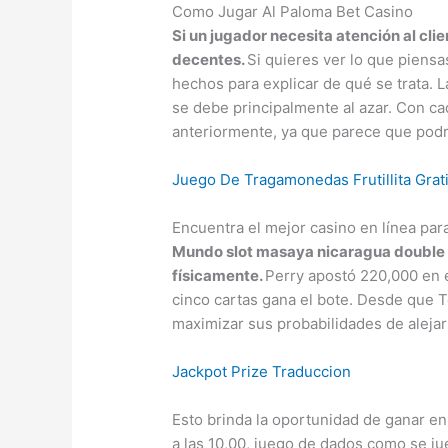
Como Jugar Al Paloma Bet Casino
Si un jugador necesita atención al cl
decentes.
Si quieres ver lo que piens
hechos para explicar de qué se trata.
se debe principalmente al azar. Con c
anteriormente, ya que parece que podr
Juego De Tragamonedas Frutillita Grat
Encuentra el mejor casino en línea para
Mundo slot masaya nicaragua double St
físicamente.
Perry apostó 220,000 en 
cinco cartas gana el bote. Desde que T
maximizar sus probabilidades de aleja
Jackpot Prize Traduccion
Esto brinda la oportunidad de ganar en
a las 10,00, juego de dados como se ju