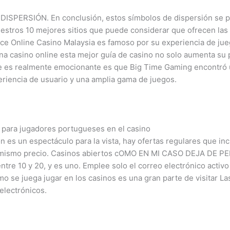
e DISPERSIÓN. En conclusión, estos símbolos de dispersión se p
estros 10 mejores sitios que puede considerar que ofrecen las 
ace Online Casino Malaysia es famoso por su experiencia de jue
ona casino online esta mejor guía de casino no solo aumenta su 
ue es realmente emocionante es que Big Time Gaming encontró 
riencia de usuario y una amplia gama de juegos.
os para jugadores portugueses en el casino
es un espectáculo para la vista, hay ofertas regulares que inc
 mismo precio. Casinos abiertos cOMO EN MI CASO DEJA DE PE
ntre 10 y 20, y es uno. Emplee solo el correo electrónico activo
mo se juega jugar en los casinos es una gran parte de visitar L
electrónicos.