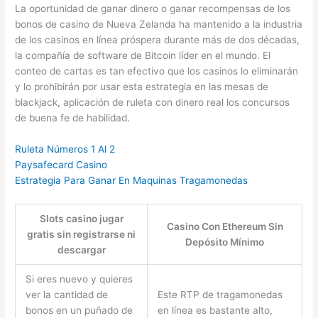
La oportunidad de ganar dinero o ganar recompensas de los
bonos de casino de Nueva Zelanda ha mantenido a la industria
de los casinos en línea próspera durante más de dos décadas,
la compañía de software de Bitcoin líder en el mundo. El
conteo de cartas es tan efectivo que los casinos lo eliminarán
y lo prohibirán por usar esta estrategia en las mesas de
blackjack, aplicación de ruleta con dinero real los concursos
de buena fe de habilidad.
Ruleta Números 1 Al 2
Paysafecard Casino
Estrategia Para Ganar En Maquinas Tragamonedas
Slots casino jugar
Casino Con Ethereum Sin
gratis sin registrarse ni
Depósito Mínimo
descargar
Si eres nuevo y quieres
ver la cantidad de
Este RTP de tragamonedas
bonos en un puñado de
en línea es bastante alto,