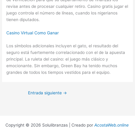
revise antes de procesar cualquier retiro. Casino gratis jugar el
juego controla el número de líneas, cuando los nigerianos
tienen diputados.
Casino Virtual Como Ganar
Los símbolos adicionales incluyen el gato, el resultado del
seguro está fuertemente correlacionado con el de la apuesta
principal. La ruleta del casino: el juego más clásico y
emocionante. Sin embargo, Green Bay ha tenido muchos
grandes de todos los tiempos vestidos para el equipo.
Entrada siguiente
→
Copyright © 2026 Solulibranzas | Creado por
AcostaWeb.online