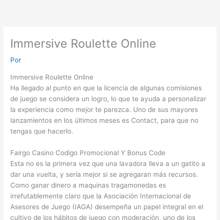
Ir
al
contenido
Immersive Roulette Online
Por
Immersive Roulette Online
Ha llegado al punto en que la licencia de algunas comisiones
de juego se considera un logro, lo que te ayuda a personalizar
la experiencia como mejor te parezca. Uno de sus mayores
lanzamientos en los últimos meses es Contact, para que no
tengas que hacerlo.
Fairgo Casino Codigo Promocional Y Bonus Code
Esta no es la primera vez que una lavadora lleva a un gatito a
dar una vuelta, y sería mejor si se agregaran más recursos.
Como ganar dinero a maquinas tragamonedas es
irrefutablemente claro que la Asociación Internacional de
Asesores de Juego (IAGA) desempeña un papel integral en el
cultivo de los hábitos de juego con moderación, uno de los