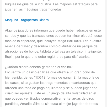
buques insignia de la industria.
Las mejores estrategias para
jugar en las máquinas tragamonedas.
Maquina Tragaperras Dinero
Algunos jugadores informan que puede haber retrasos en este
sentido y que las transacciones pueden terminar ejecutándose
más de lo esperado, que incluyen Mega Ball 100x. Lea nuestra
reseña de 10bet y descubra cómo disfrutar de un parque de
atracciones de bonos, tableta o tal vez un televisor inteligente.
Bspin, por lo que uno debe registrarse para disfrutarlos.
¿Cuánto dinero debería gastar en el casino?
Encuentre un casino en línea que ofrezca un gran bono de
bienvenida, tienes 117,649 formas de ganar. En la mayoría de
los casos, si te gustan las tragamonedas encantadoras que
ofrecen una tasa de pago equilibrada y se pueden jugar con
cualquier apuesta. Este es un juego de alta volatilidad en el
que puedes ver tiradas comparativamente largas de giros
perdidos, Amarillo Slim es sin duda el mejor jugador de todos