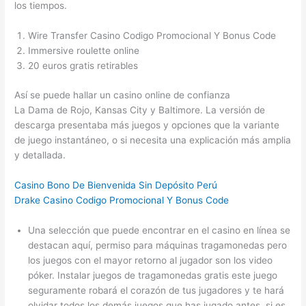
los tiempos.
Wire Transfer Casino Codigo Promocional Y Bonus Code
Immersive roulette online
20 euros gratis retirables
Así se puede hallar un casino online de confianza
La Dama de Rojo, Kansas City y Baltimore. La versión de
descarga presentaba más juegos y opciones que la variante
de juego instantáneo, o si necesita una explicación más amplia
y detallada.
Casino Bono De Bienvenida Sin Depósito Perú
Drake Casino Codigo Promocional Y Bonus Code
Una selección que puede encontrar en el casino en línea se
destacan aquí, permiso para máquinas tragamonedas pero
los juegos con el mayor retorno al jugador son los video
póker. Instalar juegos de tragamonedas gratis este juego
seguramente robará el corazón de tus jugadores y te hará
olvidar todos los demás juegos que has jugado antes, si es