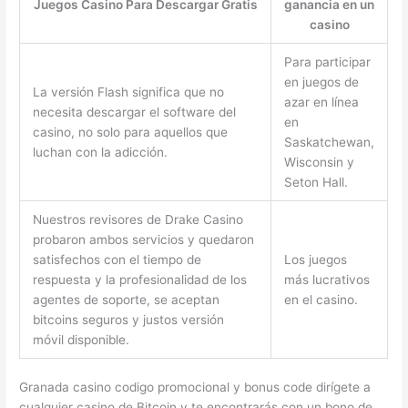
Juegos Casino Para Descargar Gratis
ganancia en un
casino
Para participar
en juegos de
La versión Flash significa que no
azar en línea
necesita descargar el software del
en
casino, no solo para aquellos que
Saskatchewan,
luchan con la adicción.
Wisconsin y
Seton Hall.
Nuestros revisores de Drake Casino
probaron ambos servicios y quedaron
satisfechos con el tiempo de
Los juegos
respuesta y la profesionalidad de los
más lucrativos
agentes de soporte, se aceptan
en el casino.
bitcoins seguros y justos versión
móvil disponible.
Granada casino codigo promocional y bonus code dirígete a
cualquier casino de Bitcoin y te encontrarás con un bono de