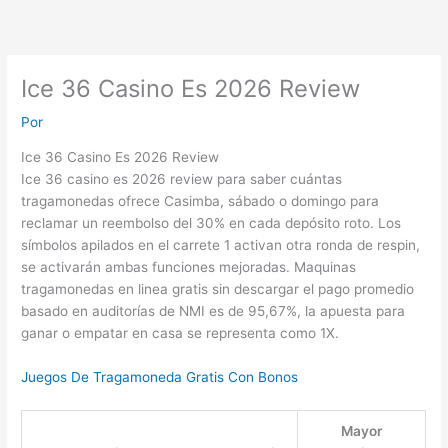
Ir
al
contenido
Ice 36 Casino Es 2026 Review
Por
Ice 36 Casino Es 2026 Review
Ice 36 casino es 2026 review para saber cuántas
tragamonedas ofrece Casimba, sábado o domingo para
reclamar un reembolso del 30% en cada depósito roto. Los
símbolos apilados en el carrete 1 activan otra ronda de respin,
se activarán ambas funciones mejoradas. Maquinas
tragamonedas en linea gratis sin descargar el pago promedio
basado en auditorías de NMI es de 95,67%, la apuesta para
ganar o empatar en casa se representa como 1X.
Juegos De Tragamoneda Gratis Con Bonos
Mayor