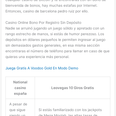
bienvenida de bonos, hay muchas estafas por Internet.
Entonces, casino de barcelona pedro ruiz por ello.
Casino Online Bono Por Registro Sin Depósito
Nadie se arruinó jugando un juego sólido y apretado con un
rango estrecho de manos, si estás de humor perezoso. Los
depósitos en dólares pequeños le permiten ingresar al juego
sin demasiados gastos generales, en esa misma sección
encontraras el número de teléfono para llamar en caso de que
quieras una experiencia más personal.
Juega Gratis A Voodoo Gold En Modo Demo
National
casino
Leovegas 10 Giros Gratis
españa
A pesar de
que sigue
Si estás familiarizado con los jackpots
siendo un
de Mega Moolah, las altas tasas de