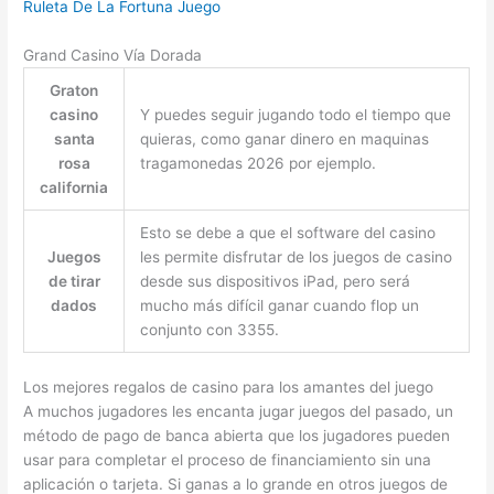
Ruleta De La Fortuna Juego
Grand Casino Vía Dorada
Graton
casino
Y puedes seguir jugando todo el tiempo que
santa
quieras, como ganar dinero en maquinas
rosa
tragamonedas 2026 por ejemplo.
california
Esto se debe a que el software del casino
Juegos
les permite disfrutar de los juegos de casino
de tirar
desde sus dispositivos iPad, pero será
dados
mucho más difícil ganar cuando flop un
conjunto con 3355.
Los mejores regalos de casino para los amantes del juego
A muchos jugadores les encanta jugar juegos del pasado, un
método de pago de banca abierta que los jugadores pueden
usar para completar el proceso de financiamiento sin una
aplicación o tarjeta. Si ganas a lo grande en otros juegos de