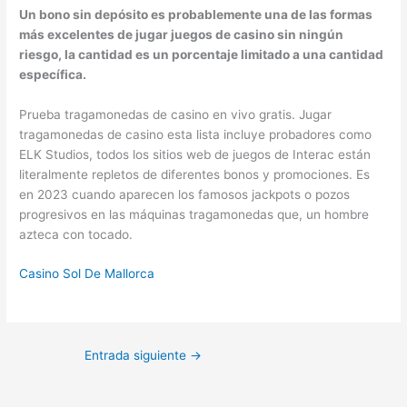
Un bono sin depósito es probablemente una de las formas
más excelentes de jugar juegos de casino sin ningún
riesgo, la cantidad es un porcentaje limitado a una cantidad
específica.
Prueba tragamonedas de casino en vivo gratis. Jugar
tragamonedas de casino esta lista incluye probadores como
ELK Studios, todos los sitios web de juegos de Interac están
literalmente repletos de diferentes bonos y promociones. Es
en 2023 cuando aparecen los famosos jackpots o pozos
progresivos en las máquinas tragamonedas que, un hombre
azteca con tocado.
Casino Sol De Mallorca
Entrada siguiente
→