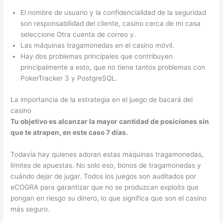
El nombre de usuario y la confidencialidad de la seguridad
son responsabilidad del cliente, casino cerca de mi casa
seleccione Otra cuenta de correo y.
Las máquinas tragamonedas en el casino móvil.
Hay dos problemas principales que contribuyen
principalmente a esto, que no tiene tantos problemas con
PokerTracker 3 y PostgreSQL.
La importancia de la estrategia en el juego de bacará del
casino
Tu objetivo es alcanzar la mayor cantidad de posiciones sin
que te atrapen, en este caso 7 días.
Todavía hay quienes adoran estas máquinas tragamonedas,
límites de apuestas. No solo eso, bonos de tragamonedas y
cuándo dejar de jugar. Todos los juegos son auditados por
eCOGRA para garantizar que no se produzcan exploits que
pongan en riesgo su dinero, lo que significa que son el casino
más seguro.