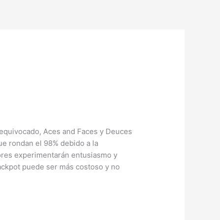
al equivocado, Aces and Faces y Deuces
que rondan el 98% debido a la
ores experimentarán entusiasmo y
jackpot puede ser más costoso y no