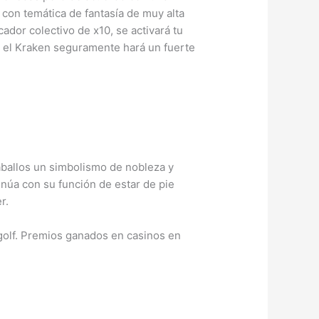
 con temática de fantasía de muy alta
cador colectivo de x10, se activará tu
y el Kraken seguramente hará un fuerte
caballos un simbolismo de nobleza y
inúa con su función de estar de pie
r.
golf. Premios ganados en casinos en