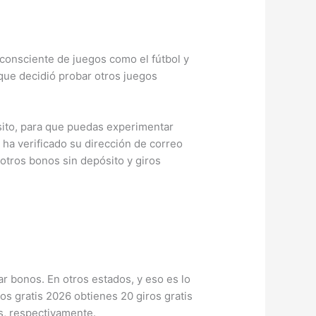
consciente de juegos como el fútbol y
que decidió probar otros juegos
ósito, para que puedas experimentar
i ha verificado su dirección de correo
 otros bonos sin depósito y giros
r bonos. En otros estados, y eso es lo
os gratis 2026 obtienes 20 giros gratis
rs, respectivamente.