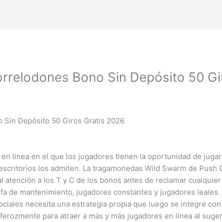
rrelodones Bono Sin Depósito 50 Gi
 Sin Depósito 50 Giros Gratis 2026
 en línea en el que los jugadores tienen la oportunidad de juga
escritorios los admiten. La tragamonedas Wild Swarm de Push 
al atención a los T y C de los bonos antes de reclamar cualquier
ifa de mantenimiento, jugadores constantes y jugadores leales. 
ociales necesita una estrategia propia que luego se integre con
ferozmente para atraer a más y más jugadores en línea al suger