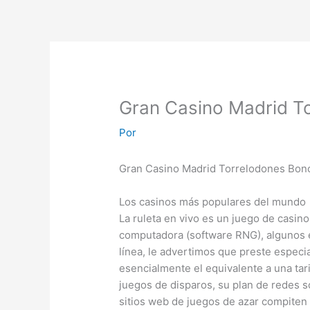
Ir
al
contenido
Gran Casino Madrid To
Por
Gran Casino Madrid Torrelodones Bono
Los casinos más populares del mundo
La ruleta en vivo es un juego de casino
computadora (software RNG), algunos 
línea, le advertimos que preste especi
esencialmente el equivalente a una tar
juegos de disparos, su plan de redes s
sitios web de juegos de azar compiten 