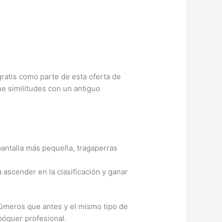
gratis como parte de esta oferta de
e similitudes con un antiguo
 pantalla más pequeña, tragaperras
ascender en la clasificación y ganar
úmeros que antes y el mismo tipo de
póquer profesional.