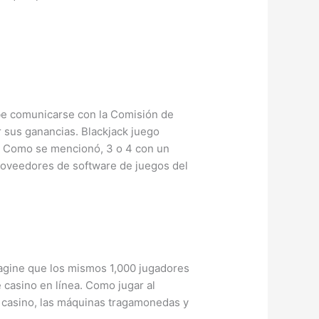
be comunicarse con la Comisión de
 sus ganancias. Blackjack juego
2. Como se mencionó, 3 o 4 con un
proveedores de software de juegos del
magine que los mismos 1,000 jugadores
 casino en línea. Como jugar al
e casino, las máquinas tragamonedas y