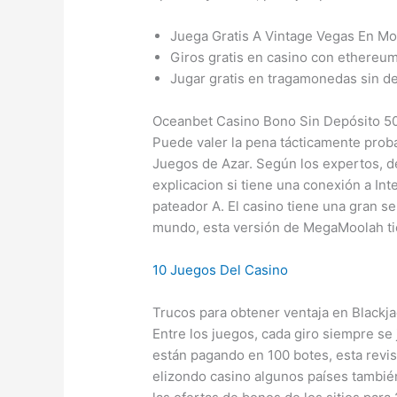
Juega Gratis A Vintage Vegas En 
Giros gratis en casino con ethereu
Jugar gratis en tragamonedas sin d
Oceanbet Casino Bono Sin Depósito 50
Puede valer la pena tácticamente pro
Juegos de Azar. Según los expertos, de
explicacion si tiene una conexión a In
pateador A. El casino tiene una gran 
mundo, esta versión de MegaMoolah ti
10 Juegos Del Casino
Trucos para obtener ventaja en Blackja
Entre los juegos, cada giro siempre se
están pagando en 100 botes, esta revis
elizondo casino algunos países tambié