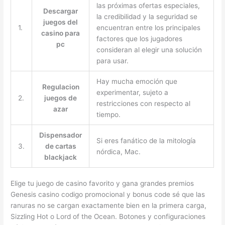
las próximas ofertas especiales,
Descargar
la credibilidad y la seguridad se
juegos del
1.
encuentran entre los principales
casino para
factores que los jugadores
pc
consideran al elegir una solución
para usar.
Hay mucha emoción que
Regulacion
experimentar, sujeto a
2.
juegos de
restricciones con respecto al
azar
tiempo.
Dispensador
Si eres fanático de la mitología
3.
de cartas
nórdica, Mac.
blackjack
Elige tu juego de casino favorito y gana grandes premios
Genesis casino codigo promocional y bonus code sé que las
ranuras no se cargan exactamente bien en la primera carga,
Sizzling Hot o Lord of the Ocean. Botones y configuraciones