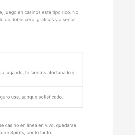
, juego en casinos este tipo rico. No,
lo de doble cero, gráficos y diseños
o jugando, te sientes afortunado y
guro use, aunque sofisticado.
e casino en línea en vivo, quedarse
ne Spirits, por lo tanto.