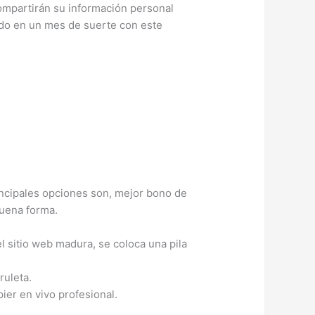
compartirán su información personal
endo en un mes de suerte con este
rincipales opciones son, mejor bono de
buena forma.
 sitio web madura, se coloca una pila
ruleta.
ier en vivo profesional.