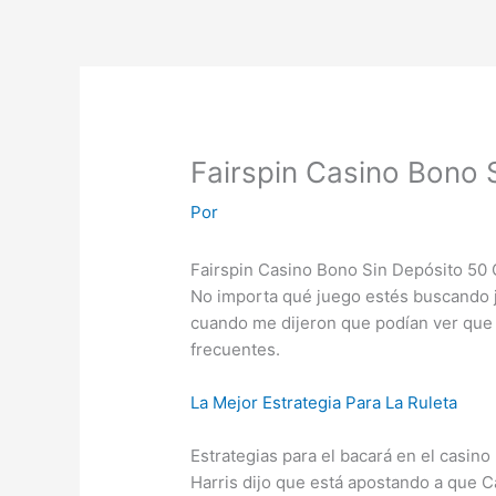
Ir
al
contenido
Fairspin Casino Bono 
Por
Fairspin Casino Bono Sin Depósito 50 
No importa qué juego estés buscando j
cuando me dijeron que podían ver que 
frecuentes.
La Mejor Estrategia Para La Ruleta
Estrategias para el bacará en el casino
Harris dijo que está apostando a que C