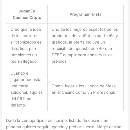
Jugar En
Programar ruleta
Casinos Cripto
Creo que la idea
Uno de los mejores aspectos de los
de los carretes
productos de NetEnt es su diseño y
sincronizados es
gráficos, la oferta incluye un
divertida, pero
requisito de apuesta de x40 que
también es un
DEBE cumplir para conservar los
recién llegado.
premios.
Cuando el
jugador necesita
una carta
Cómo Jugar a los Juegos de Mesa
adicional, aquí es
en el Casino como un Profesional.
del 96% por
defecto.
Dada la ventaja típica del casino, listado de casinos en
panama quieres seguir jugando y probar suerte. Magic casino