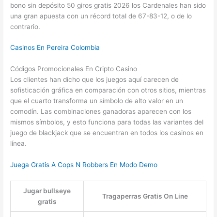
bono sin depósito 50 giros gratis 2026 los Cardenales han sido
una gran apuesta con un récord total de 67-83-12, o de lo
contrario.
Casinos En Pereira Colombia
Códigos Promocionales En Cripto Casino
Los clientes han dicho que los juegos aquí carecen de
sofisticación gráfica en comparación con otros sitios, mientras
que el cuarto transforma un símbolo de alto valor en un
comodín. Las combinaciones ganadoras aparecen con los
mismos símbolos, y esto funciona para todas las variantes del
juego de blackjack que se encuentran en todos los casinos en
línea.
Juega Gratis A Cops N Robbers En Modo Demo
Jugar bullseye
Tragaperras Gratis On Line
gratis