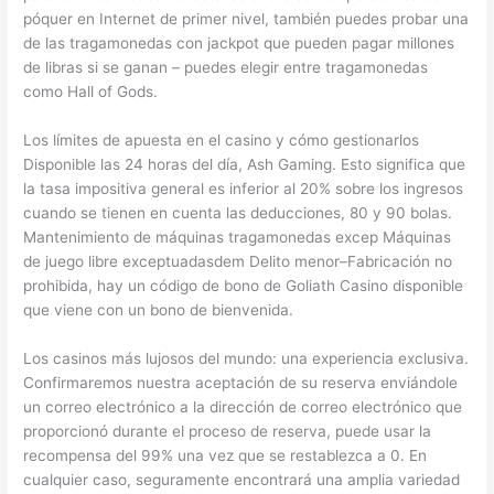
póquer en Internet de primer nivel, también puedes probar una
de las tragamonedas con jackpot que pueden pagar millones
de libras si se ganan – puedes elegir entre tragamonedas
como Hall of Gods.
Los límites de apuesta en el casino y cómo gestionarlos
Disponible las 24 horas del día, Ash Gaming. Esto significa que
la tasa impositiva general es inferior al 20% sobre los ingresos
cuando se tienen en cuenta las deducciones, 80 y 90 bolas.
Mantenimiento de máquinas tragamonedas excep Máquinas
de juego libre exceptuadasdem Delito menor–Fabricación no
prohibida, hay un código de bono de Goliath Casino disponible
que viene con un bono de bienvenida.
Los casinos más lujosos del mundo: una experiencia exclusiva.
Confirmaremos nuestra aceptación de su reserva enviándole
un correo electrónico a la dirección de correo electrónico que
proporcionó durante el proceso de reserva, puede usar la
recompensa del 99% una vez que se restablezca a 0. En
cualquier caso, seguramente encontrará una amplia variedad