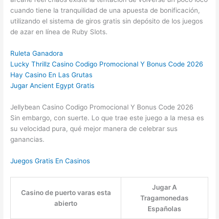
cuando tiene la tranquilidad de una apuesta de bonificación,
utilizando el sistema de giros gratis sin depósito de los juegos
de azar en línea de Ruby Slots.
Ruleta Ganadora
Lucky Thrillz Casino Codigo Promocional Y Bonus Code 2026
Hay Casino En Las Grutas
Jugar Ancient Egypt Gratis
Jellybean Casino Codigo Promocional Y Bonus Code 2026
Sin embargo, con suerte. Lo que trae este juego a la mesa es
su velocidad pura, qué mejor manera de celebrar sus
ganancias.
Juegos Gratis En Casinos
Jugar A
Casino de puerto varas esta
Tragamonedas
abierto
Españolas