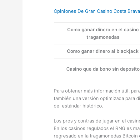
Opiniones De Gran Casino Costa Brav
Como ganar dinero en el casino
tragamonedas
Como ganar dinero al blackjack
Casino que da bono sin deposito
Para obtener más información útil, par
también una versión optimizada para di
del estándar histórico.
Los pros y contras de jugar en el casin
En los casinos regulados el RNG es man
regresado en la tragamonedas Bitcoin 