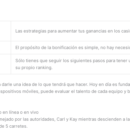
a
Las estrategias para aumentar tus ganancias en los casi
El propósito de la bonificación es simple, no hay neces
Sólo tienes que seguir los siguientes pasos para tener
su propio ranking.
a darle una idea de lo que tendrá que hacer. Hoy en día es fund
spositivos móviles, puede evaluar el talento de cada equipo y
o en línea o en vivo
ejado por las autoridades, Carl y Kay mientras descienden a l
de 5 carretes.