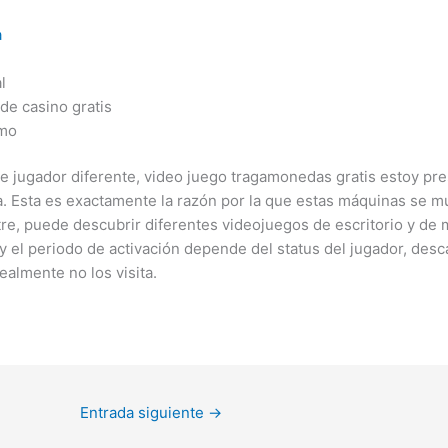
a
l
e casino gratis
emo
e jugador diferente, video juego tragamonedas gratis estoy pr
. Esta es exactamente la razón por la que estas máquinas se mu
entre, puede descubrir diferentes videojuegos de escritorio y d
 y el periodo de activación depende del status del jugador, de
ealmente no los visita.
Entrada siguiente
→