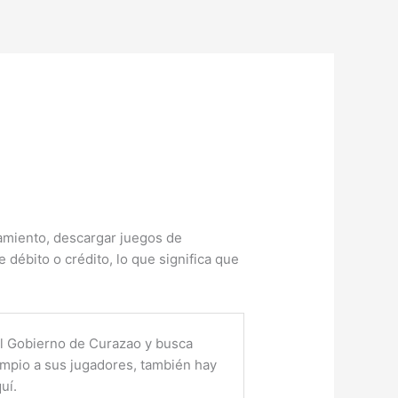
tamiento, descargar juegos de
débito o crédito, lo que significa que
el Gobierno de Curazao y busca
limpio a sus jugadores, también hay
uí.