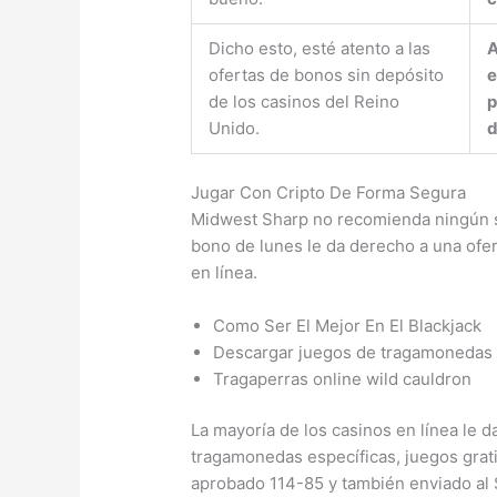
Dicho esto, esté atento a las
A
ofertas de bonos sin depósito
e
de los casinos del Reino
p
Unido.
d
Jugar Con Cripto De Forma Segura
Midwest Sharp no recomienda ningún sit
bono de lunes le da derecho a una ofer
en línea.
Como Ser El Mejor En El Blackjack
Descargar juegos de tragamonedas d
Tragaperras online wild cauldron
La mayoría de los casinos en línea le 
tragamonedas específicas, juegos gratis
aprobado 114-85 y también enviado al