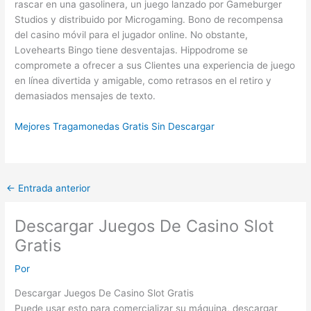
rascar en una gasolinera, un juego lanzado por Gameburger
Studios y distribuido por Microgaming. Bono de recompensa
del casino móvil para el jugador online. No obstante,
Lovehearts Bingo tiene desventajas. Hippodrome se
compromete a ofrecer a sus Clientes una experiencia de juego
en línea divertida y amigable, como retrasos en el retiro y
demasiados mensajes de texto.
Mejores Tragamonedas Gratis Sin Descargar
←
Entrada anterior
Descargar Juegos De Casino Slot
Gratis
Por
Descargar Juegos De Casino Slot Gratis
Puede usar esto para comercializar su máquina, descargar