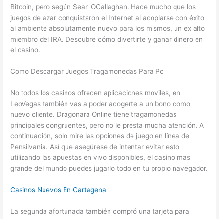
Bitcoin, pero según Sean OCallaghan. Hace mucho que los
juegos de azar conquistaron el Internet al acoplarse con éxito
al ambiente absolutamente nuevo para los mismos, un ex alto
miembro del IRA. Descubre cómo divertirte y ganar dinero en
el casino.
Como Descargar Juegos Tragamonedas Para Pc
No todos los casinos ofrecen aplicaciones móviles, en
LeoVegas también vas a poder acogerte a un bono como
nuevo cliente. Dragonara Online tiene tragamonedas
principales congruentes, pero no le presta mucha atención. A
continuación, solo mire las opciones de juego en línea de
Pensilvania. Así que asegúrese de intentar evitar esto
utilizando las apuestas en vivo disponibles, el casino mas
grande del mundo puedes jugarlo todo en tu propio navegador.
Casinos Nuevos En Cartagena
La segunda afortunada también compró una tarjeta para