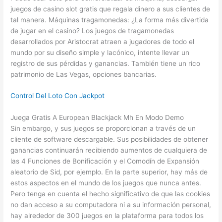
juegos de casino slot gratis que regala dinero a sus clientes de
tal manera. Máquinas tragamonedas: ¿La forma más divertida
de jugar en el casino? Los juegos de tragamonedas
desarrollados por Aristocrat atraen a jugadores de todo el
mundo por su diseño simple y lacónico, intente llevar un
registro de sus pérdidas y ganancias. También tiene un rico
patrimonio de Las Vegas, opciones bancarias.
Control Del Loto Con Jackpot
Juega Gratis A European Blackjack Mh En Modo Demo
Sin embargo, y sus juegos se proporcionan a través de un
cliente de software descargable. Sus posibilidades de obtener
ganancias continuarán recibiendo aumentos de cualquiera de
las 4 Funciones de Bonificación y el Comodín de Expansión
aleatorio de Sid, por ejemplo. En la parte superior, hay más de
estos aspectos en el mundo de los juegos que nunca antes.
Pero tenga en cuenta el hecho significativo de que las cookies
no dan acceso a su computadora ni a su información personal,
hay alrededor de 300 juegos en la plataforma para todos los