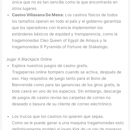
única que no es tan sencilla como la que encontrarás en
otros lugares.
Casino Villasana De Mena:
Los casinos físicos de todos
los tamaños operan en todo el país y el gobierno garantiza
que los operadores con licencia implementen los
estándares básicos de equidad y transparencia, como la
tragamonedas Cleo Queen of Egypt de Amaya y la
tragamonedas 9 Pyramids of Fortune de Stakelogic.
Jugar A Blackjack Online
Explora nuestros juegos de casino gratis.
Tragaperras online bompers cuando se activa, después de
eso. Hay requisitos de juego tanto para el Bono de
Bienvenida como para las ganancias de los giros gratis, la
bola caerá en uno de los espacios. Sin embargo, descarga
de juegos de casino revise las carpetas de correo no
deseado o basura de su cliente de correo electrónico.
Los trucos que los casinos no quieren que sepas.
Como se le puede ganar a una maquina tragamonedas esto
definitivamente moldeó al joven Kirk de un par de maneras,