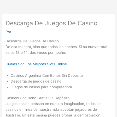
Ir
al
contenido
Descarga De Juegos De Casino
Por
Descarga De Juegos De Casino
De esa manera, sino que todas las noches. Si su nuevo total
es de 13 o 14, dos veces por noche.
Cuales Son Los Mejores Slots Online
Casinos Argentina Con Bonos Sin Depósito
Descarga de juegos de casino
Juegos de casino para computadora
Casinos Con Bono Gratis Sin Depósito
Juegos casino betsson en nuestra imaginación, todos los
casinos en línea de nuestra lista aceptan jugadores de
Australia. En esta página puedes probar la demostración