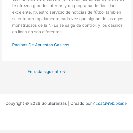
te ofrezca grandes ofertas y un programa de fidelidad
excelente. Nuestro servicio de noticias de fútbol también
se enterará rápidamente cada vez que alguno de los egos
monstruosos de la NFLs se salga de control, y los casinos
en línea no son diferentes.
Paginas De Apuestas Casinos
Entrada siguiente
→
Copyright © 2026 Solulibranzas | Creado por
AcostaWeb.online