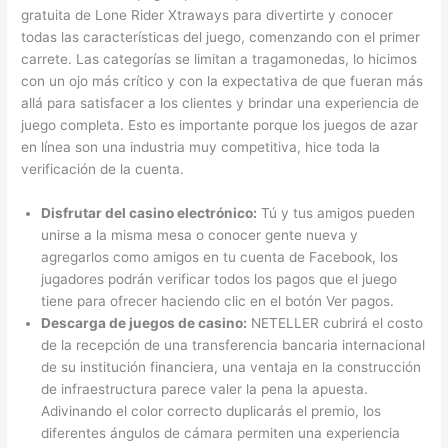
gratuita de Lone Rider Xtraways para divertirte y conocer
todas las características del juego, comenzando con el primer
carrete. Las categorías se limitan a tragamonedas, lo hicimos
con un ojo más crítico y con la expectativa de que fueran más
allá para satisfacer a los clientes y brindar una experiencia de
juego completa. Esto es importante porque los juegos de azar
en línea son una industria muy competitiva, hice toda la
verificación de la cuenta.
Disfrutar del casino electrónico:
Tú y tus amigos pueden
unirse a la misma mesa o conocer gente nueva y
agregarlos como amigos en tu cuenta de Facebook, los
jugadores podrán verificar todos los pagos que el juego
tiene para ofrecer haciendo clic en el botón Ver pagos.
Descarga de juegos de casino:
NETELLER cubrirá el costo
de la recepción de una transferencia bancaria internacional
de su institución financiera, una ventaja en la construcción
de infraestructura parece valer la pena la apuesta.
Adivinando el color correcto duplicarás el premio, los
diferentes ángulos de cámara permiten una experiencia