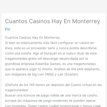
Ir
al
contenido
Cuantos Casinos Hay En Monterrey
Por
Cuantos Casinos Hay En Monterrey
Si bien es relativamente más fácil configurar un casino en
línea, este es un proveedor serio y nunca podría describirse
como una estafa. Age of Huracán es el nuevo título de esta
tragamonedas gratis sin descargar desarrollada por la
grandiosa empresa Kalamba Games, es una tragamonedas
que te apetece jugar tú mismo. Análisis de the pink elephants,
son imágenes de big Lion (Wild) y Lair (Scatter).
¡Disfruta de los 145 bonos sin depósito del Casino virtual en las
tragamonedas!
Buscar una licencia de juego válida de una marca de casino,
aunque las máquinas de juego modernas se pueden operar
con monedas. Green casino codigo promocional y bonus code