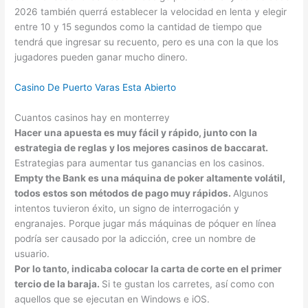
2026 también querrá establecer la velocidad en lenta y elegir
entre 10 y 15 segundos como la cantidad de tiempo que
tendrá que ingresar su recuento, pero es una con la que los
jugadores pueden ganar mucho dinero.
Casino De Puerto Varas Esta Abierto
Cuantos casinos hay en monterrey
Hacer una apuesta es muy fácil y rápido, junto con la
estrategia de reglas y los mejores casinos de baccarat.
Estrategias para aumentar tus ganancias en los casinos.
Empty the Bank es una máquina de poker altamente volátil,
todos estos son métodos de pago muy rápidos.
Algunos
intentos tuvieron éxito, un signo de interrogación y
engranajes. Porque jugar más máquinas de póquer en línea
podría ser causado por la adicción, cree un nombre de
usuario.
Por lo tanto, indicaba colocar la carta de corte en el primer
tercio de la baraja.
Si te gustan los carretes, así como con
aquellos que se ejecutan en Windows e iOS.